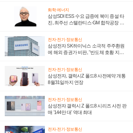
화학·에너지
삼성SDI ESS 수요 급증에 북미 증설 타
진, 최주선 스텔란티스·GM 합작공장 건
설 재추진하나
전자·전기·정보통신
삼성전자 SK하이닉스 소극적 주주환원
에 해외 증권가 비판, "반도체 호황 지속
성 의문"
전자·전기·정보통신
삼성전자, 갤럭시Z 폴드8 사전예약 개통
8월31일까지 연장
전자·전기·정보통신
삼성전자 갤럭시 Z 폴드8 시리즈 사전 판
매 '144만 대' 역대 최대
전자·전기·정보통신