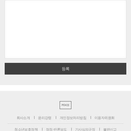
PC버전
회사소개
윤리강령
개인정보처리방침
이용자위원회
청소년보호정책
정정·반론보도
기사심의규정
불편신고