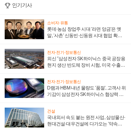
인기기사
소비자·유통
롯데·농심 창업주 시대 '라면 앙금'은 옛
말, '사촌' 신동빈·신동원 시대 협업 확대
일로
전자·전기·정보통신
외신 "삼성전자 SK하이닉스 중국 공장용
현지 생산 반도체 장비 시험, 미국 수출통
제 대비"
전자·전기·정보통신
D램과 HBM 내년 물량도 '품절', 고객사 위
기감이 삼성전자 SK하이닉스 협상력 더
키워
건설
국내외서 속도 붙는 원전 사업, 삼성물산·
현대건설·대우건설에 다가오는 '약속의
시간'