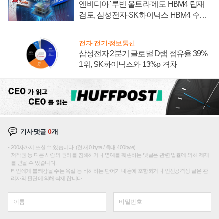
엔비디아 '루빈 울트라'에도 HBM4 탑재
검토, 삼성전자·SK하이닉스 HBM4 수율
에 주도권 갈린다
전자·전기·정보통신
삼성전자 2분기 글로벌 D램 점유율 39%
1위, SK하이닉스와 13%p 격차
기사댓글
0
개
200자까지 쓰실 수 있습니다. (현재 0 byte / 최대 400byte)
저작권 등 다른 사람의 권리를 침해하거나 명예를 훼손하는 댓글은 관련 법률에 의해 제재
를 받을 수 있습니다.
타인에게 불쾌감을 주는 욕설 등 비하하는 단어가 내용에 포함되거나 인신공격성 글은 관
리자의 판단에 의해 삭제 합니다.