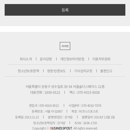
PC버전
회사소개
윤리강령
개인정보처리방침
이용자위원회
청소년보호정책
정정·반론보도
기사심의규정
불편신고
서울특별시 성동구 성수일로 39-34 서울숲더스페이스 12층
대표전화 : 1800-6522
팩스 : 070-4015-8658
편집국 : 070-4010-8512
사업본부 : 070-4010-7078
등록번호 : 서울 아 02897
제호 : 비즈니스포스트
등록일: 2013.11.13
발행·편집인 : 강석운
발행일자: 2013년 12월 2일
청소년보호책임자 : 강석운
ISSN : 2636-171X
Copyright ⓒ
B
USINESSPOST
. All rights reserved.