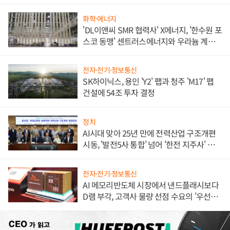
애플' 수익 다각화 속도
화학·에너지
'DL이앤씨 SMR 협력사' X에너지, '한수원 포
스코 동맹' 센트러스에너지와 우라늄 계약
체결
전자·전기·정보통신
SK하이닉스, 용인 'Y2' 팹과 청주 'M17' 팹
건설에 54조 투자 결정
정치
AI시대 맞아 25년 만에 전력산업 구조개편
시동, '발전5사 통합' 넘어 '한전 지주사' 재편
론도
전자·전기·정보통신
AI 메모리반도체 시장에서 낸드플래시보다
D램 부각, 고객사 물량 선점 수요의 '우선순
위'