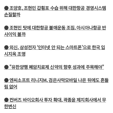
● 조양호, 조현민 갑횡포 수습 위해 대한항공 경영시스템
손질할까
● 조현민 탓에 대한항공 불매운동 조짐, 아시아나항공 반
사이익 볼까
● 외신, 삼성전자 ‘인터넷 안 되는 스마트폰’으로 한국 입
시지옥 조명
● "유한양행 폐암치료제 신약의 향후 성과에 주목해야"
● 엔씨소프트 리니지M, 검은사막모바일 나온 뒤에도 흔들
림 없어
● 컨버즈 바이오회사 투자 확대, 곽종윤 제지회사에서 무
한변신