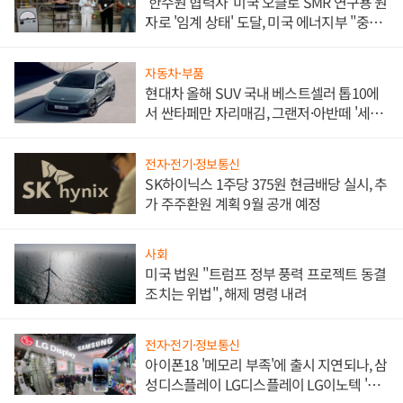
'한수원 협력사' 미국 오클로 SMR 연구용 원
자로 '임계 상태' 도달, 미국 에너지부 "중요
한 이정표"
자동차·부품
현대차 올해 SUV 국내 베스트셀러 톱10에
서 싼타페만 자리매김, 그랜저·아반떼 '세단
쌍끌이'로 내수 방어
전자·전기·정보통신
SK하이닉스 1주당 375원 현금배당 실시, 추
가 주주환원 계획 9월 공개 예정
사회
미국 법원 "트럼프 정부 풍력 프로젝트 동결
조치는 위법", 해제 명령 내려
전자·전기·정보통신
아이폰18 '메모리 부족'에 출시 지연되나, 삼
성디스플레이 LG디스플레이 LG이노텍 '탈