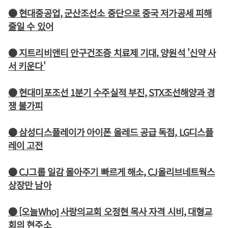
● 현대중공업, 군산조선소 중단으로 중국 저가공세 피해
줄일 수 있어
● 지트리비앤티 안구건조증 치료제 기대, 양원석 '신약 사
서 키운다'
● 현대미포조선 1분기 수주실적 부진, STX조선해양과 경
쟁 불가피
● 삼성디스플레이가 아이폰 올레드 공급 독점, LG디스플
레이 고전
● CJ그룹 일감 몰아주기 빠르게 해소, CJ올리브네트웍스
상장만 남아
● [오늘Who] 사랑의교회 오정현 목사 자격 시비, 대형교
회의 현주소