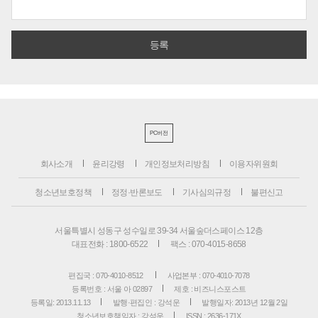
PC버전
회사소개
윤리강령
개인정보처리방침
이용자위원회
청소년보호정책
정정·반론보도
기사심의규정
불편신고
서울특별시 성동구 성수일로 39-34 서울숲더스페이스 12층
대표전화 : 1800-6522
팩스 : 070-4015-8658
편집국 : 070-4010-8512
사업본부 : 070-4010-7078
등록번호 : 서울 아 02897
제호 : 비즈니스포스트
등록일: 2013.11.13
발행·편집인 : 강석운
발행일자: 2013년 12월 2일
청소년보호책임자 : 강석운
ISSN : 2636-171X