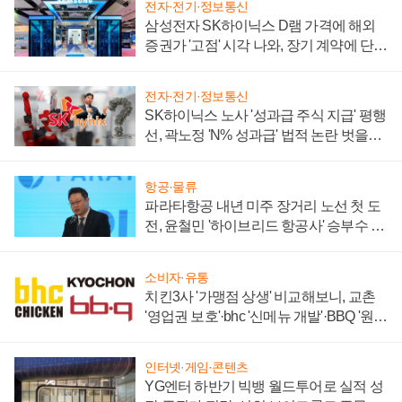
전자·전기·정보통신
삼성전자 SK하이닉스 D램 가격에 해외
증권가 '고점' 시각 나와, 장기 계약에 단점
부각
전자·전기·정보통신
SK하이닉스 노사 '성과급 주식 지급' 평행
선, 곽노정 'N% 성과급' 법적 논란 벗을지
주목
항공·물류
파라타항공 내년 미주 장거리 노선 첫 도
전, 윤철민 '하이브리드 항공사' 승부수 통
할까
소비자·유통
치킨3사 '가맹점 상생' 비교해보니, 교촌
'영업권 보호'·bhc '신메뉴 개발'·BBQ '원가
부담'
인터넷·게임·콘텐츠
YG엔터 하반기 빅뱅 월드투어로 실적 성