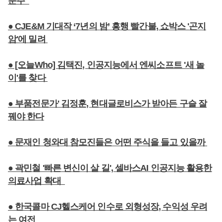
분주
● CJE&M 기대작 ‘7년의 밤’ 흥행 빨간불, 쇼박스 '곤지
암'에 밀려
● [오늘Who] 김택진, 인공지능에서 엔씨소프트 '새 놀
이'를 찾다
● 부품전문가' 김정훈, 현대글로비스가 받아든 구슬 잘
꿰야 한다
● 문재인 청와대 참모진들은 어떤 주식을 들고 있을까
● 곽민철 '빠른 변신이 살 길', 셀바스AI 인공지능 활용한
의료사업 확대
● 한국콜마 CJ헬스케어 인수로 외형성장, 수익성 우려
는 여전