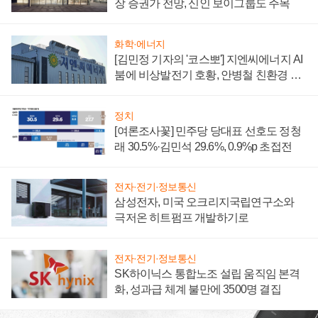
장 증권가 전망, 신인 보이그룹도 주목
화학·에너지
[김민정 기자의 '코스뽀'] 지엔씨에너지 AI
붐에 비상발전기 호황, 안병철 친환경 에
너지 발전전문기업 향한다
정치
[여론조사꽃] 민주당 당대표 선호도 정청
래 30.5%·김민석 29.6%, 0.9%p 초접전
전자·전기·정보통신
삼성전자, 미국 오크리지국립연구소와
극저온 히트펌프 개발하기로
전자·전기·정보통신
SK하이닉스 통합노조 설립 움직임 본격
화, 성과급 체계 불만에 3500명 결집