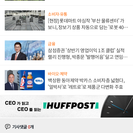
소비자·유통
[현장] 롯데마트 야심작 '부산 물류센터' 가
보니, 장보기 상품 자동으로 담는 '로봇 400
대' 장관
금융
삼섬증권 '상반기 영업이익 1조 클럽' 실적
랠리 진행형, 박종문 '발행어음' 달고 연임 향
하나
바이오·제약
백상환 동아제약 박카스 소비자층 넓혔다,
'얼박사'로 '레트로'로 제품군 다변화 주효
기사댓글
0
개