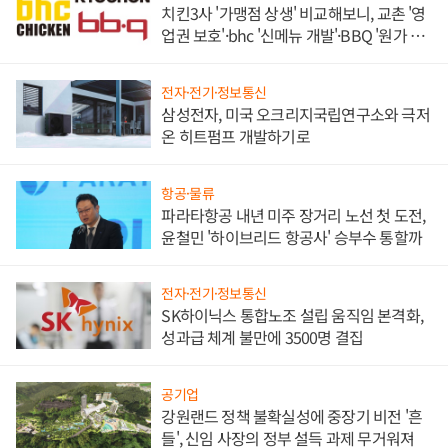
치킨3사 '가맹점 상생' 비교해보니, 교촌 '영
업권 보호'·bhc '신메뉴 개발'·BBQ '원가 부
담'
전자·전기·정보통신
삼성전자, 미국 오크리지국립연구소와 극저
온 히트펌프 개발하기로
항공·물류
파라타항공 내년 미주 장거리 노선 첫 도전,
윤철민 '하이브리드 항공사' 승부수 통할까
전자·전기·정보통신
SK하이닉스 통합노조 설립 움직임 본격화,
성과급 체계 불만에 3500명 결집
공기업
강원랜드 정책 불확실성에 중장기 비전 '흔
들', 신임 사장의 정부 설득 과제 무거워져