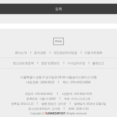
PC버전
회사소개
윤리강령
개인정보처리방침
이용자위원회
청소년보호정책
정정·반론보도
기사심의규정
불편신고
서울특별시 성동구 성수일로 39-34 서울숲더스페이스 12층
대표전화 : 1800-6522
팩스 : 070-4015-8658
편집국 : 070-4010-8512
사업본부 : 070-4010-7078
등록번호 : 서울 아 02897
제호 : 비즈니스포스트
등록일: 2013.11.13
발행·편집인 : 강석운
발행일자: 2013년 12월 2일
청소년보호책임자 : 강석운
ISSN : 2636-171X
Copyright ⓒ
B
USINESSPOST
. All rights reserved.