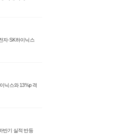
성전자·SK하이닉스
하이닉스와 13%p 격
 하반기 실적 반등