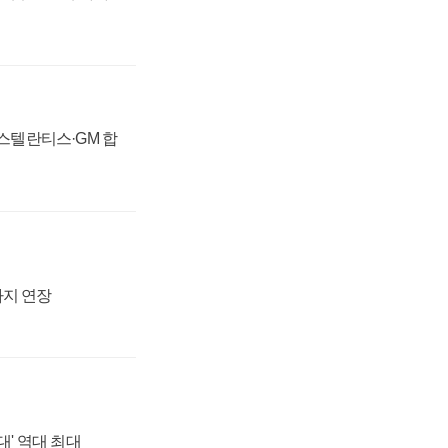
 스텔란티스·GM 합
까지 연장
대' 역대 최대