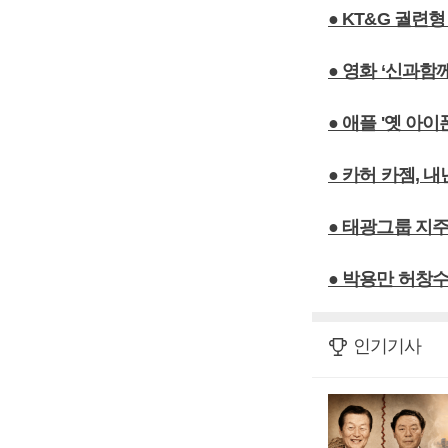
● KT&G 궐련
● 영화 ‘신과함
● 애플 '옛 아
● 카허 카젬, 
● 태광그룹 지
● 박용만 허창
인기기사