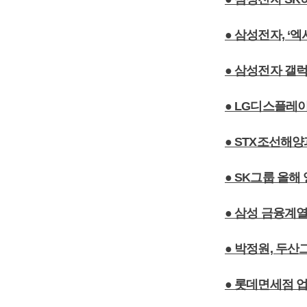
● 삼성전자, ‘
● 삼성전자 갤럭
● LG디스플레이
● STX조선해
● SK그룹 올해
● 삼성 금융계
● 박정원, 두산
● 롯데면세점 