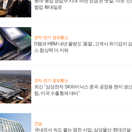
롯데·농심 창업주 시대 '라면 앙금'은 옛말, '사촌'
협업 확대일로
전자·전기·정보통신
D램과 HBM 내년 물량도 '품절', 고객사 위기감이
스 협상력 더 키워
전자·전기·정보통신
외신 "삼성전자 SK하이닉스 중국 공장용 현지 생산
험, 미국 수출통제 대비"
건설
국내외서 속도 붙는 원전 사업, 삼성물산·현대건설