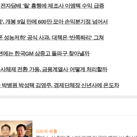
형 전자담배 '릴' 흥행에 제조사 이엠텍 수익 급증
께’, 개봉 9일 만에 600만 모아 손익분기점 넘어서
이폰 성능저하' 공식 사과, 대책은 ‘반쪽짜리’ 그쳐
내년에는 한국GM 삼중고 돌파구 찾아낼까
주사체제 전환 가동, 금융계열사 어떻게 처리할까
수 박병원 박성택 김영주, 경제단체장 신년사에 온도차
소비자·유통