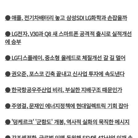
● 애플, 전기차배터리 놓고 삼성SDI LG화학과 손잡을까
● LG전자, V30과 Q8 새 스마트폰 공격적 출시로 실적개선
에 승부
● LG디스플레이, 중소형 올레드로 체질개선 갈 길 멀어
● 권오준, 포스코 긴축 끝내고 신사업 투자에 속도낸다
● 한국항공우주산업 비리, 부실한 지배구조 때문인가
● 주영걸, 문재인 에너지정책에 현대일렉트릭 기회 잡아
● '덩케르크' '군함도' 개봉, 역사적 실화의 묵직한 메시지
● 강조셉정환, 글로벌 인맥 동원해 ESV에 4차산업 인재 속