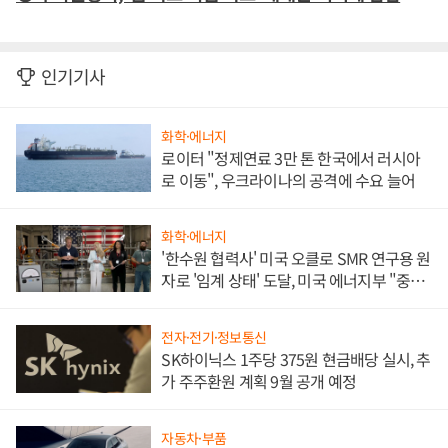
인기기사
화학·에너지
로이터 "정제연료 3만 톤 한국에서 러시아
로 이동", 우크라이나의 공격에 수요 늘어
화학·에너지
'한수원 협력사' 미국 오클로 SMR 연구용 원
자로 '임계 상태' 도달, 미국 에너지부 "중요
한 이정표"
전자·전기·정보통신
SK하이닉스 1주당 375원 현금배당 실시, 추
가 주주환원 계획 9월 공개 예정
자동차·부품