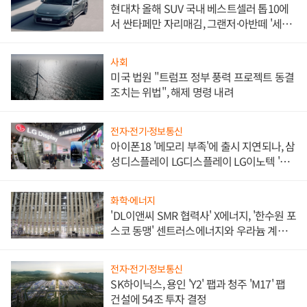
현대차 올해 SUV 국내 베스트셀러 톱10에
서 싼타페만 자리매김, 그랜저·아반떼 '세단
쌍끌이'로 내수 방어
사회
미국 법원 "트럼프 정부 풍력 프로젝트 동결
조치는 위법", 해제 명령 내려
전자·전기·정보통신
아이폰18 '메모리 부족'에 출시 지연되나, 삼
성디스플레이 LG디스플레이 LG이노텍 '탈
애플' 수익 다각화 속도
화학·에너지
'DL이앤씨 SMR 협력사' X에너지, '한수원 포
스코 동맹' 센트러스에너지와 우라늄 계약
체결
전자·전기·정보통신
SK하이닉스, 용인 'Y2' 팹과 청주 'M17' 팹
건설에 54조 투자 결정