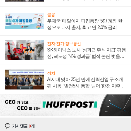
계약 체결
금융
우체국 '매일이자 파킹통장' 5만 계좌 한
정으로 다시 출시, 최고 연 2.0% 금리
전자·전기·정보통신
SK하이닉스 노사 '성과급 주식 지급' 평행
선, 곽노정 'N% 성과급' 법적 논란 벗을지
주목
정치
AI시대 맞아 25년 만에 전력산업 구조개
편 시동, '발전5사 통합' 넘어 '한전 지주사'
재편론도
기사댓글
0
개