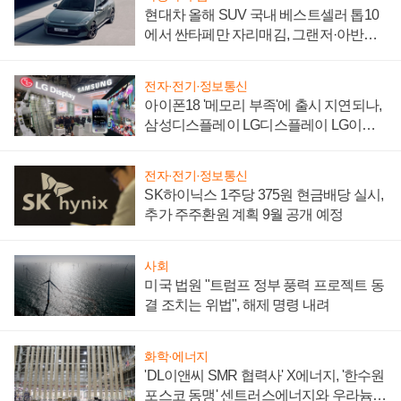
현대차 올해 SUV 국내 베스트셀러 톱10
에서 싼타페만 자리매김, 그랜저·아반떼
'세단 쌍끌이'로 내수 방어
전자·전기·정보통신
아이폰18 '메모리 부족'에 출시 지연되나,
삼성디스플레이 LG디스플레이 LG이노
텍 '탈애플' 수익 다각화 속도
전자·전기·정보통신
SK하이닉스 1주당 375원 현금배당 실시,
추가 주주환원 계획 9월 공개 예정
사회
미국 법원 "트럼프 정부 풍력 프로젝트 동
결 조치는 위법", 해제 명령 내려
화학·에너지
'DL이앤씨 SMR 협력사' X에너지, '한수원
포스코 동맹' 센트러스에너지와 우라늄