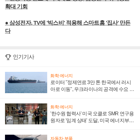
확대 기회
● 삼성전자, TV에 '빅스비' 적용해 스마트홈 '집사' 만든
다
인기기사
화학·에너지
로이터 "정제연료 3만 톤 한국에서 러시
아로 이동", 우크라이나의 공격에 수요 늘
어
화학·에너지
'한수원 협력사' 미국 오클로 SMR 연구용
원자로 '임계 상태' 도달, 미국 에너지부
"중요한 이정표"
자동차·부품