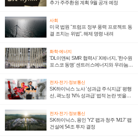
추가 주주환원 계획 9월 공개 예정
사회
미국 법원 "트럼프 정부 풍력 프로젝트 동
결 조치는 위법", 해제 명령 내려
화학·에너지
'DL이앤씨 SMR 협력사' X에너지, '한수원
포스코 동맹' 센트러스에너지와 우라늄
계약 체결
전자·전기·정보통신
SK하이닉스 노사 '성과급 주식지급' 평행
선, 곽노정 'N% 성과급' 법적 논란 벗을지
주목
전자·전기·정보통신
SK하이닉스, 용인 'Y2' 팹과 청주 'M17' 팹
건설에 54조 투자 결정