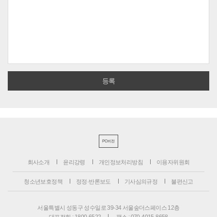
PC버전
회사소개
윤리강령
개인정보처리방침
이용자위원회
청소년보호정책
정정·반론보도
기사심의규정
불편신고
서울특별시 성동구 성수일로 39-34 서울숲더스페이스 12층