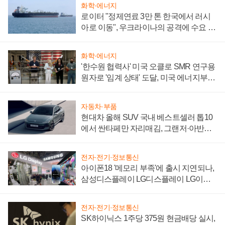
화학·에너지
로이터 "정제연료 3만 톤 한국에서 러시
아로 이동", 우크라이나의 공격에 수요 늘
어
화학·에너지
'한수원 협력사' 미국 오클로 SMR 연구용
원자로 '임계 상태' 도달, 미국 에너지부
"중요한 이정표"
자동차·부품
현대차 올해 SUV 국내 베스트셀러 톱10
에서 싼타페만 자리매김, 그랜저·아반떼
'세단 쌍끌이'로 내수 방어
전자·전기·정보통신
아이폰18 '메모리 부족'에 출시 지연되나,
삼성디스플레이 LG디스플레이 LG이노
텍 '탈애플' 수익 다각화 속도
전자·전기·정보통신
SK하이닉스 1주당 375원 현금배당 실시,