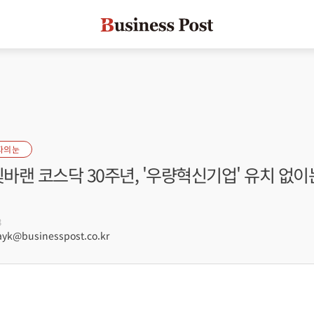
자의 눈
빛바랜 코스닥 30주년, '우량혁신기업' 유치 없이
8
k@businesspost.co.kr