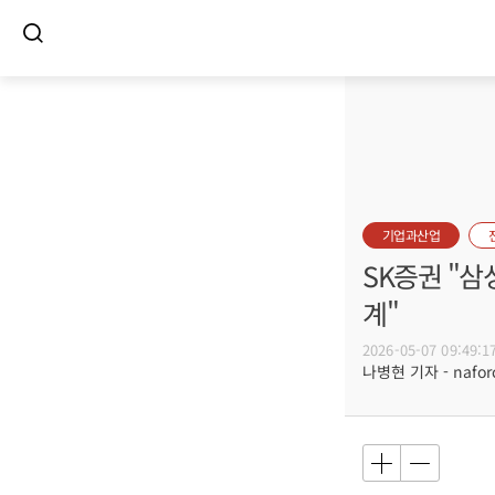
기업과산업
SK증권 "삼
계"
2026-05-07 09:49:1
나병현 기자 - naforc