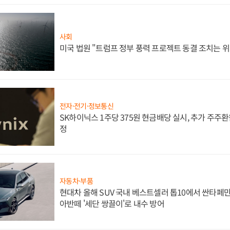
사회
미국 법원 "트럼프 정부 풍력 프로젝트 동결 조치는 위
전자·전기·정보통신
SK하이닉스 1주당 375원 현금배당 실시, 추가 주주환
정
자동차·부품
현대차 올해 SUV 국내 베스트셀러 톱10에서 싼타페만
아반떼 '세단 쌍끌이'로 내수 방어