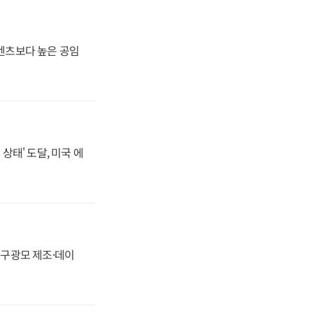
·벤츠보다 높은 공임
상태' 도달, 미국 에
화, 구광모 제조·데이