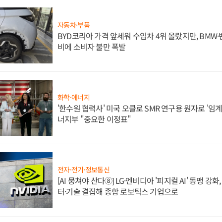
자동차·부품
BYD코리아 가격 앞세워 수입차 4위 올랐지만, BMW
비에 소비자 불만 폭발
화학·에너지
'한수원 협력사' 미국 오클로 SMR 연구용 원자로 '임계 
너지부 "중요한 이정표"
전자·전기·정보통신
[AI 뭉쳐야 산다⑧] LG·엔비디아 '피지컬 AI' 동맹 강
터·기술 결집해 종합 로보틱스 기업으로