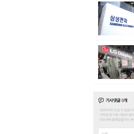
기사댓글
0
개
200자까지 쓰실 수 있습니다. (
저작권 등 다른 사람의 권리
타인에게 불쾌감을 주는 욕설