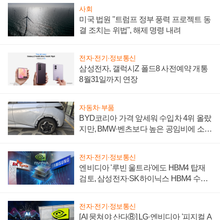
사회
미국 법원 "트럼프 정부 풍력 프로젝트 동
결 조치는 위법", 해제 명령 내려
전자·전기·정보통신
삼성전자, 갤럭시Z 폴드8 사전예약 개통
8월31일까지 연장
자동차·부품
BYD코리아 가격 앞세워 수입차 4위 올랐
지만, BMW·벤츠보다 높은 공임비에 소비
자 불만 폭발
전자·전기·정보통신
엔비디아 '루빈 울트라'에도 HBM4 탑재
검토, 삼성전자·SK하이닉스 HBM4 수율
에 주도권 갈린다
전자·전기·정보통신
[AI 뭉쳐야 산다⑧] LG·엔비디아 '피지컬 A