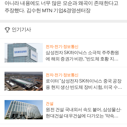
아니라 내용에도 너무 많은 모순과 왜곡이 존재한다고
주장했다. 김수헌 MTN 기업&경영센터장
인기기사
전자·전기·정보통신
삼성전자 SK하이닉스 소극적 주주환원
에 해외 증권가 비판, "반도체 호황 지속
성 의문"
전자·전기·정보통신
로이터 "삼성전자 SK하이닉스 중국 공장
용 현지 생산 반도체 장비 시험, 미국 수출
통제 대비"
건설
원전 건설 국내외서 속도 붙어, 삼성물산·
현대건설·대우건설에 다가오는 '약속의
시간'