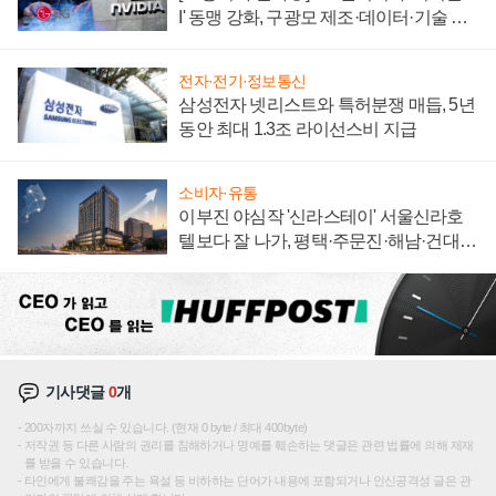
I' 동맹 강화, 구광모 제조·데이터·기술 결
집해 종합 로보틱스 기업으로
전자·전기·정보통신
삼성전자 넷리스트와 특허분쟁 매듭, 5년
동안 최대 1.3조 라이선스비 지급
소비자·유통
이부진 야심작 '신라스테이' 서울신라호
텔보다 잘 나가, 평택·주문진·해남·건대로
성장판 더 넓힌다
기사댓글
0
개
200자까지 쓰실 수 있습니다. (현재 0 byte / 최대 400byte)
저작권 등 다른 사람의 권리를 침해하거나 명예를 훼손하는 댓글은 관련 법률에 의해 제재
를 받을 수 있습니다.
타인에게 불쾌감을 주는 욕설 등 비하하는 단어가 내용에 포함되거나 인신공격성 글은 관