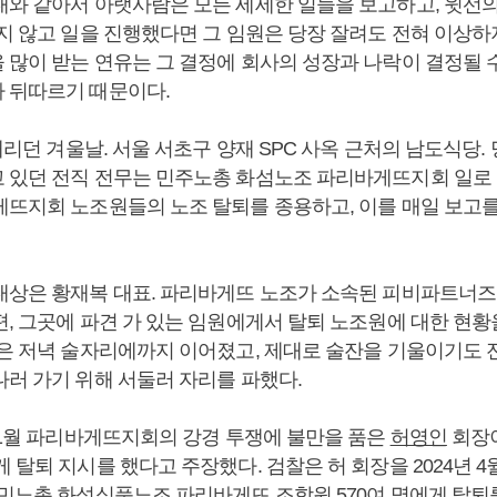
대와 같아서 아랫사람은 모든 세세한 일들을 보고하고, 윗선
지 않고 일을 진행했다면 그 임원은 당장 잘려도 전혀 이상하지
 많이 받는 연유는 그 결정에 회사의 성장과 나락이 결정될 
 뒤따르기 때문이다.
 내리던 겨울날. 서울 서초구 양재 SPC 사옥 근처의 남도식당.
 있던 전직 전무는 민주노총 화섬노조 파리바게뜨지회 일로
게뜨지회 노조원들의 노조 탈퇴를 종용하고, 이를 매일 보고를
대상은 황재복 대표. 파리바게뜨 노조가 소속된 피비파트너즈
편, 그곳에 파견 가 있는 임원에게서 탈퇴 노조원에 대한 현황
일은 저녁 술자리에까지 이어졌고, 제대로 술잔을 기울이기도
나러 가기 위해 서둘러 자리를 파했다.
년 1월 파리바게뜨지회의 강경 투쟁에 불만을 품은
허영인
회장이
 탈퇴 지시를 했다고 주장했다. 검찰은 허 회장을 2024년 4
 민노총 화섬식품노조 파리바게뜨 조합원 570여 명에게 탈퇴