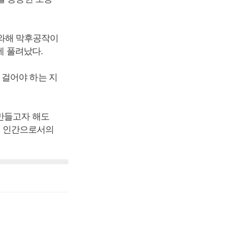
조 와해 막후공작이
에 풀려났다.
 걸어야 하는 지
 만들고자 해도
 즉 인간으로서의