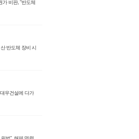
가 비판, "반도체
산 반도체 장비 시
·대우건설에 다가
위법", 해제 명령