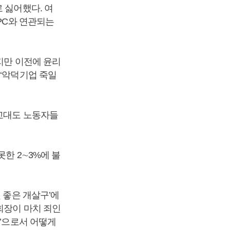
 싫어했다. 여
PC와 연관되는
지만 이전에 윤리
 ‘악덕기업 죽일
맞교대도 노동자들
한 2∼3%에 불
 좋은 개살구’에
회장이 마치 죄인
)’으로서 어떻게