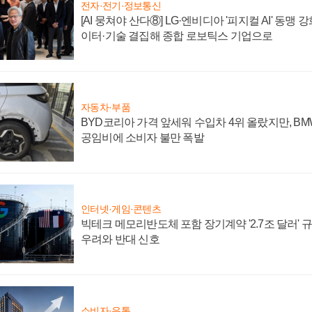
전자·전기·정보통신
[AI 뭉쳐야 산다⑧] LG·엔비디아 '피지컬 AI' 동맹 
이터·기술 결집해 종합 로보틱스 기업으로
자동차·부품
BYD코리아 가격 앞세워 수입차 4위 올랐지만, B
공임비에 소비자 불만 폭발
인터넷·게임·콘텐츠
빅테크 메모리반도체 포함 장기계약 '2.7조 달러' 규모
우려와 반대 신호
소비자·유통