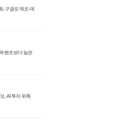
강화, 구광모 제조·데
MW·벤츠보다 높은
, AI 투자 위축