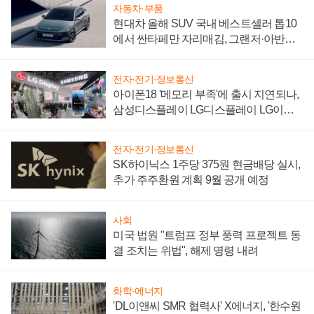
자동차·부품
현대차 올해 SUV 국내 베스트셀러 톱10
에서 싼타페만 자리매김, 그랜저·아반떼
'세단 쌍끌이'로 내수 방어
전자·전기·정보통신
아이폰18 '메모리 부족'에 출시 지연되나,
삼성디스플레이 LG디스플레이 LG이노
텍 '탈애플' 수익 다각화 속도
전자·전기·정보통신
SK하이닉스 1주당 375원 현금배당 실시,
추가 주주환원 계획 9월 공개 예정
사회
미국 법원 "트럼프 정부 풍력 프로젝트 동
결 조치는 위법", 해제 명령 내려
화학·에너지
'DL이앤씨 SMR 협력사' X에너지, '한수원