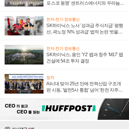
포스코 동맹' 센트러스에너지와 우라늄
계약 체결
전자·전기·정보통신
SK하이닉스 노사 '성과급 주식지급' 평행
선, 곽노정 'N% 성과급' 법적 논란 벗을지
주목
전자·전기·정보통신
SK하이닉스, 용인 'Y2' 팹과 청주 'M17' 팹
건설에 54조 투자 결정
정치
AI시대 맞아 25년 만에 전력산업 구조개
편 시동, '발전5사 통합' 넘어 '한전 지주사'
재편론도