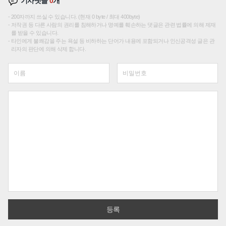
기사댓글
0
개
200자까지 쓰실 수 있습니다. (현재 0 byte / 최대 400byte)
저작권 등 다른 사람의 권리를 침해하거나 명예를 훼손하는 댓글은 관련 법률에 의해 제재
를 받을 수 있습니다.
타인에게 불쾌감을 주는 욕설 등 비하하는 단어가 내용에 포함되거나 인신공격성 글은 관
리자의 판단에 의해 삭제 합니다.