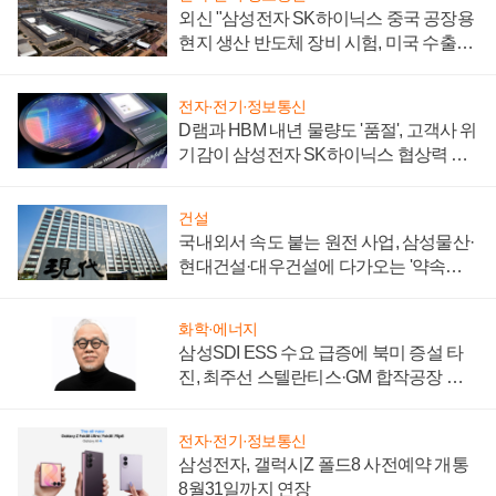
외신 "삼성전자 SK하이닉스 중국 공장용
현지 생산 반도체 장비 시험, 미국 수출통
제 대비"
전자·전기·정보통신
D램과 HBM 내년 물량도 '품절', 고객사 위
기감이 삼성전자 SK하이닉스 협상력 더
키워
건설
국내외서 속도 붙는 원전 사업, 삼성물산·
현대건설·대우건설에 다가오는 '약속의
시간'
화학·에너지
삼성SDI ESS 수요 급증에 북미 증설 타
진, 최주선 스텔란티스·GM 합작공장 건
설 재추진하나
전자·전기·정보통신
삼성전자, 갤럭시Z 폴드8 사전예약 개통
8월31일까지 연장