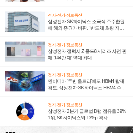
전자·전기·정보통신
삼성전자 SK하이닉스 소극적 주주환원
에 해외 증권가 비판, "반도체 호황 지속
성 의문"
전자·전기·정보통신
삼성전자 갤럭시 Z 폴드8 시리즈 사전 판
매 '144만 대' 역대 최대
전자·전기·정보통신
엔비디아 '루빈 울트라'에도 HBM4 탑재
검토, 삼성전자·SK하이닉스 HBM4 수율
에 주도권 갈린다
전자·전기·정보통신
삼성전자 2분기 글로벌 D램 점유율 39%
1위, SK하이닉스와 13%p 격차