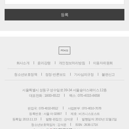
PC버전
회사소개
윤리강령
개인정보처리방침
이용자위원회
청소년보호정책
정정·반론보도
기사심의규정
불편신고
서울특별시 성동구 성수일로 39-34 서울숲더스페이스 12층
대표전화 : 1800-6522
팩스 : 070-4015-8658
편집국 : 070-4010-8512
사업본부 : 070-4010-7078
등록번호 : 서울 아 02897
제호 : 비즈니스포스트
등록일: 2013.11.13
발행·편집인 : 강석운
발행일자: 2013년 12월 2일
청소년보호책임자 : 강석운
ISSN : 2636-171X