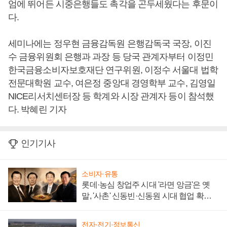
엄에 뛰어든 시중은행들도 촉각을 곤두세웠다는 후문이
다.
세미나에는 정우현 금융감독원 은행감독국 국장, 이진
수 금융위원회 은행과 과장 등 당국 관계자부터 이정민
한국금융소비자보호재단 연구위원, 이정수 서울대 법학
전문대학원 교수, 여은정 중앙대 경영학부 교수, 김영일
NICE리서치센터장 등 학계와 시장 관계자 등이 참석했
다. 박혜린 기자
인기기사
소비자·유통
롯데·농심 창업주 시대 '라면 앙금'은 옛
말, '사촌' 신동빈·신동원 시대 협업 확대
일로
전자·전기·정보통신