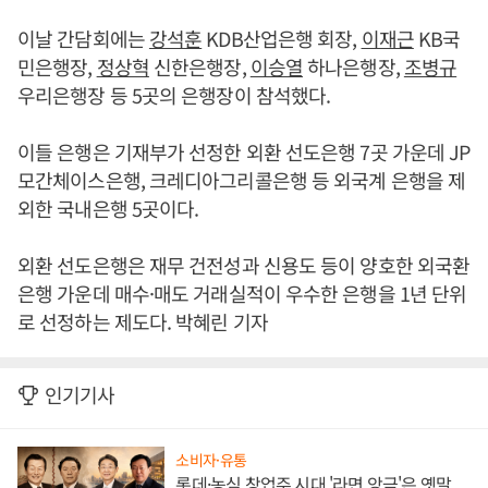
이날 간담회에는
강석훈
KDB산업은행 회장,
이재근
KB국
민은행장,
정상혁
신한은행장,
이승열
하나은행장,
조병규
우리은행장 등 5곳의 은행장이 참석했다.
이들 은행은 기재부가 선정한 외환 선도은행 7곳 가운데 JP
모간체이스은행, 크레디아그리콜은행 등 외국계 은행을 제
외한 국내은행 5곳이다.
외환 선도은행은 재무 건전성과 신용도 등이 양호한 외국환
은행 가운데 매수·매도 거래실적이 우수한 은행을 1년 단위
로 선정하는 제도다. 박혜린 기자
인기기사
소비자·유통
롯데·농심 창업주 시대 '라면 앙금'은 옛말,