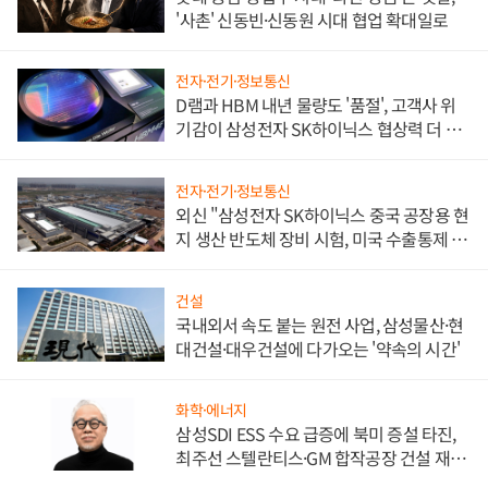
'사촌' 신동빈·신동원 시대 협업 확대일로
전자·전기·정보통신
D램과 HBM 내년 물량도 '품절', 고객사 위
기감이 삼성전자 SK하이닉스 협상력 더 키
워
전자·전기·정보통신
외신 "삼성전자 SK하이닉스 중국 공장용 현
지 생산 반도체 장비 시험, 미국 수출통제 대
비"
건설
국내외서 속도 붙는 원전 사업, 삼성물산·현
대건설·대우건설에 다가오는 '약속의 시간'
화학·에너지
삼성SDI ESS 수요 급증에 북미 증설 타진,
최주선 스텔란티스·GM 합작공장 건설 재추
진하나