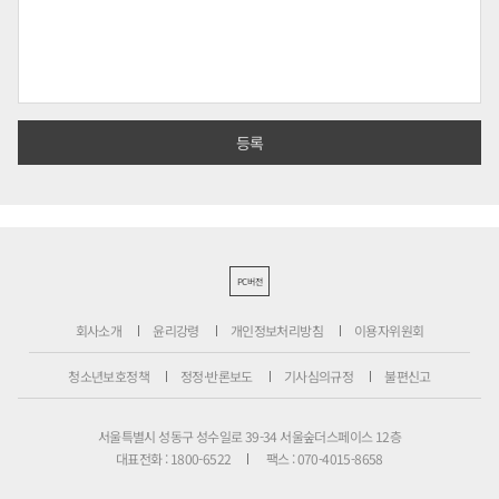
PC버전
회사소개
윤리강령
개인정보처리방침
이용자위원회
청소년보호정책
정정·반론보도
기사심의규정
불편신고
서울특별시 성동구 성수일로 39-34 서울숲더스페이스 12층
대표전화 : 1800-6522
팩스 : 070-4015-8658