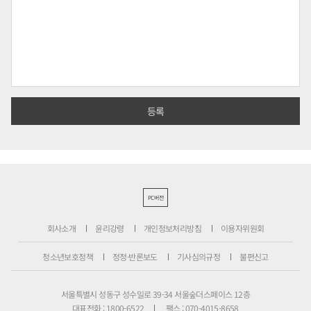
PC버전
회사소개
윤리강령
개인정보처리방침
이용자위원회
청소년보호정책
정정·반론보도
기사심의규정
불편신고
서울특별시 성동구 성수일로 39-34 서울숲더스페이스 12층
대표전화 : 1800-6522
팩스 : 070-4015-8658