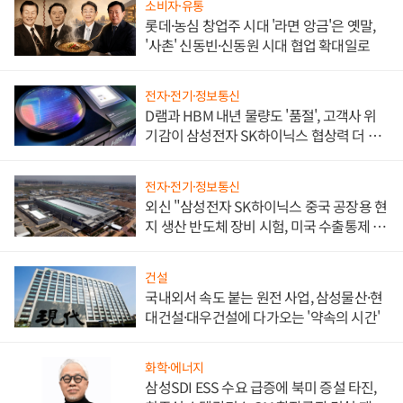
소비자·유통
롯데·농심 창업주 시대 '라면 앙금'은 옛말,
'사촌' 신동빈·신동원 시대 협업 확대일로
전자·전기·정보통신
D램과 HBM 내년 물량도 '품절', 고객사 위
기감이 삼성전자 SK하이닉스 협상력 더 키
워
전자·전기·정보통신
외신 "삼성전자 SK하이닉스 중국 공장용 현
지 생산 반도체 장비 시험, 미국 수출통제 대
비"
건설
국내외서 속도 붙는 원전 사업, 삼성물산·현
대건설·대우건설에 다가오는 '약속의 시간'
화학·에너지
삼성SDI ESS 수요 급증에 북미 증설 타진,