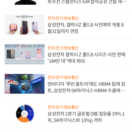
최주선 스텔란티스·GM 합작공장 건설 재추
진하나
전자·전기·정보통신
삼성전자, 갤럭시Z 폴드8 사전예약 개통 8
월31일까지 연장
전자·전기·정보통신
삼성전자 갤럭시 Z 폴드8 시리즈 사전 판매
'144만 대' 역대 최대
전자·전기·정보통신
엔비디아 '루빈 울트라'에도 HBM4 탑재 검
토, 삼성전자·SK하이닉스 HBM4 수율에 주
도권 갈린다
전자·전기·정보통신
삼성전자 2분기 글로벌 D램 점유율 39% 1
위, SK하이닉스와 13%p 격차