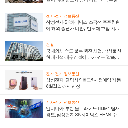
제 대비"
전자·전기·정보통신
삼성전자 SK하이닉스 소극적 주주환원
에 해외 증권가 비판, "반도체 호황 지속
성 의문"
건설
국내외서 속도 붙는 원전 사업, 삼성물산·
현대건설·대우건설에 다가오는 '약속의
시간'
전자·전기·정보통신
삼성전자, 갤럭시Z 폴드8 사전예약 개통
8월31일까지 연장
전자·전기·정보통신
엔비디아 '루빈 울트라'에도 HBM4 탑재
검토, 삼성전자·SK하이닉스 HBM4 수율
에 주도권 갈린다