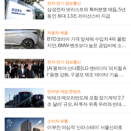
전자·전기·정보통신
삼성전자 넷리스트와 특허분쟁 매듭, 5년
동안 최대 1.3조 라이선스비 지급
자동차·부품
BYD코리아 가격 앞세워 수입차 4위 올랐
지만, BMW·벤츠보다 높은 공임비에 소비
자 불만 폭발
전자·전기·정보통신
[AI 뭉쳐야 산다⑧] LG·엔비디아 '피지컬 A
I' 동맹 강화, 구광모 제조·데이터·기술 결
집해 종합 로보틱스 기업으로
인터넷·게임·콘텐츠
빅테크 메모리반도체 포함 장기계약 '2.7
조 달러' 규모, AI 투자 위축 우려와 반대
신호
소비자·유통
이부진 야심작 '신라스테이' 서울신라호