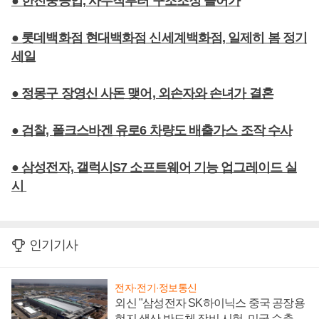
● 한진중공업, 사무직부터 구조조정 들어가
● 롯데백화점 현대백화점 신세계백화점, 일제히 봄 정기
세일
● 정몽구 장영신 사돈 맺어, 외손자와 손녀가 결혼
● 검찰, 폴크스바겐 유로6 차량도 배출가스 조작 수사
● 삼성전자, 갤럭시S7 소프트웨어 기능 업그레이드 실
시
인기기사
전자·전기·정보통신
외신 "삼성전자 SK하이닉스 중국 공장용
현지 생산 반도체 장비 시험, 미국 수출통