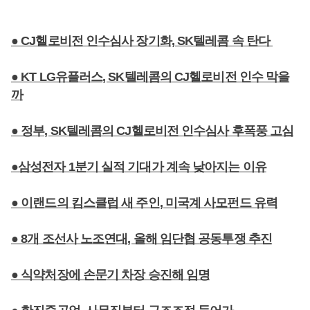
● CJ헬로비전 인수심사 장기화, SK텔레콤 속 탄다
● KT LG유플러스, SK텔레콤의 CJ헬로비전 인수 막을
까
● 정부, SK텔레콤의 CJ헬로비전 인수심사 후폭풍 고심
●삼성전자 1분기 실적 기대가 계속 낮아지는 이유
● 이랜드의 킴스클럽 새 주인, 미국계 사모펀드 유력
● 8개 조선사 노조연대, 올해 임단협 공동투쟁 추진
● 식약처장에 손문기 차장 승진해 임명