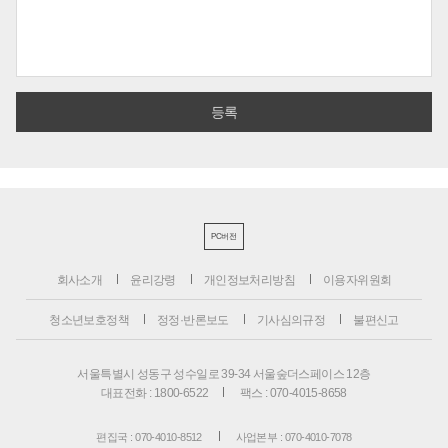
PC버전
회사소개
윤리강령
개인정보처리방침
이용자위원회
청소년보호정책
정정·반론보도
기사심의규정
불편신고
서울특별시 성동구 성수일로 39-34 서울숲더스페이스 12층
대표전화 : 1800-6522
팩스 : 070-4015-8658
편집국 : 070-4010-8512
사업본부 : 070-4010-7078