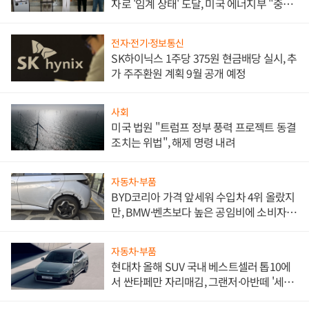
자로 '임계 상태' 도달, 미국 에너지부 "중요
한 이정표"
전자·전기·정보통신
SK하이닉스 1주당 375원 현금배당 실시, 추
가 주주환원 계획 9월 공개 예정
사회
미국 법원 "트럼프 정부 풍력 프로젝트 동결
조치는 위법", 해제 명령 내려
자동차·부품
BYD코리아 가격 앞세워 수입차 4위 올랐지
만, BMW·벤츠보다 높은 공임비에 소비자
불만 폭발
자동차·부품
현대차 올해 SUV 국내 베스트셀러 톱10에
서 싼타페만 자리매김, 그랜저·아반떼 '세단
쌍끌이'로 내수 방어