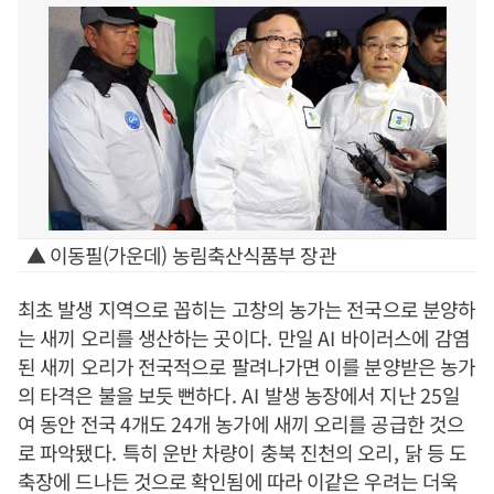
▲ 이동필(가운데) 농림축산식품부 장관
최초 발생 지역으로 꼽히는 고창의 농가는 전국으로 분양하
는 새끼 오리를 생산하는 곳이다
.
만일
AI
바이러스에 감염
된 새끼 오리가 전국적으로 팔려나가면 이를 분양받은 농가
의 타격은 불을 보듯 뻔하다
.
AI
발생 농장에서 지난
25
일
여 동안 전국
4
개도
24
개 농가에 새끼 오리를 공급한 것으
로 파악됐다
.
특히 운반 차량이 충북 진천의 오리
,
닭 등 도
축장에 드나든 것으로 확인됨에 따라 이같은 우려는 더욱