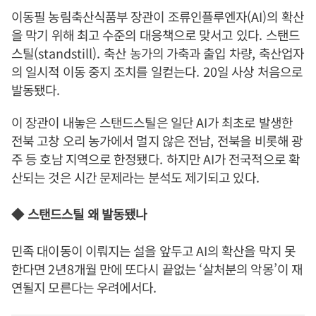
이동필 농림축산식품부 장관이 조류인플루엔자
(AI)
의 확산
을 막기 위해 최고 수준의 대응책으로 맞서고 있다
.
스탠드
스틸
(standstill).
축산 농가의 가축과 출입 차량
,
축산업자
의 일시적 이동 중지 조치를 일컫는다
. 20
일 사상 처음으로
발동됐다
.
이 장관이 내놓은 스탠드스틸은 일단
AI
가 최초로 발생한
전북 고창 오리 농가에서 멀지 않은 전남
,
전북을 비롯해 광
주 등 호남 지역으로 한정됐다
.
하지만
AI
가 전국적으로 확
산되는 것은 시간 문제라는 분석도 제기되고 있다
.
◆
스탠드스틸 왜 발동됐나
민족 대이동이 이뤄지는 설을 앞두고
AI
의 확산을 막지 못
한다면
2
년
8
개월 만에 또다시 끝없는
‘
살처분의 악몽
’
이 재
연될지 모른다는 우려에서다
.