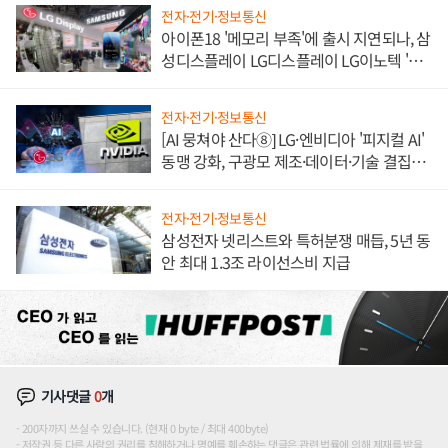
전자·전기·정보통신
아이폰18 '메모리 부족'에 출시 지연되나, 삼
성디스플레이 LG디스플레이 LG이노텍 '탈
애플' 수익 다각화 속도
전자·전기·정보통신
[AI 뭉쳐야 산다⑧] LG·엔비디아 '피지컬 AI'
동맹 강화, 구광모 제조·데이터·기술 결집
해 종합 로보틱스 기업으로
전자·전기·정보통신
삼성전자 넷리스트와 특허분쟁 매듭, 5년 동
안 최대 1.3조 라이선스비 지급
기사댓글
0
개
200자까지 쓰실 수 있습니다. (현재 0 byte / 최대 400byte)
저작권 등 다른 사람의 권리를 침해하거나 명예를 훼손하는 댓글은 관련 법률에 의해 제재를 받을