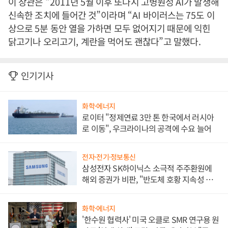
이 장관은
“2011
년
5
월 이후 또다시 고병원성
AI
가 발생해
신속한 조치에 들어간 것
”
이라며
“AI
바이러스는
75
도 이
상으로
5
분 동안 열을 가하면 모두 없어지기 때문에 익힌
닭고기나 오리고기
,
계란을 먹어도 괜찮다
”
고 말했다
.
인기기사
화학·에너지
로이터 "정제연료 3만 톤 한국에서 러시아
로 이동", 우크라이나의 공격에 수요 늘어
전자·전기·정보통신
삼성전자 SK하이닉스 소극적 주주환원에
해외 증권가 비판, "반도체 호황 지속성 의
문"
화학·에너지
'한수원 협력사' 미국 오클로 SMR 연구용 원