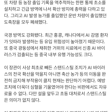
또 차량 등 농장 출입 기록을 역추적하는 한편 통제 초소를
설치하고 긴급 방역에 나서 확산 방지에 총력을 다하고 있
다
.
그리고
AI
발생 농가를 출입했던 운반 차량이 출입했던
도축장을 모두 폐쇄했다
.
국경 방역도 강화됐다
.
최근 홍콩
,
캐나다에서
AI
감염 환자
가 잇따라 발생하는 등 유입 위험성이 높아졌기 때문이다
.
또 중국 광둥성에서 채취한 거위의 시료에서 신종
AI
바이
러스가 검출되는 등 중국 내부 유행 가능성도 크다
.
이 장관이 사상 최초로 빼든 스탠드스틸 조치가
AI
바이러
스의 전국 확산을 막을지 아니면 축산 농가 등의 이동을 완
전히 금지해 부작용이 클지 현재는 판단하기 어렵다
.
예방
조치에 더욱더 심혈을 기울였어야 한다는 비판에서도 자유
로울 수 없다
.
다만 설을 앞두고 초동 대처로서 스탠드스틸
은 의미가 없지 않다
.