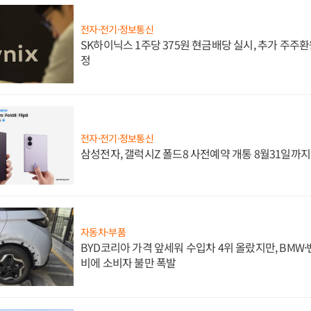
전자·전기·정보통신
SK하이닉스 1주당 375원 현금배당 실시, 추가 주주환
정
전자·전기·정보통신
삼성전자, 갤럭시Z 폴드8 사전예약 개통 8월31일까
자동차·부품
BYD코리아 가격 앞세워 수입차 4위 올랐지만, BMW
비에 소비자 불만 폭발