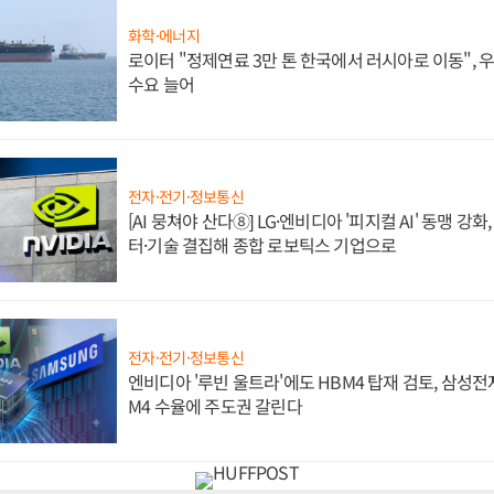
화학·에너지
로이터 "정제연료 3만 톤 한국에서 러시아로 이동",
수요 늘어
전자·전기·정보통신
[AI 뭉쳐야 산다⑧] LG·엔비디아 '피지컬 AI' 동맹 강
터·기술 결집해 종합 로보틱스 기업으로
전자·전기·정보통신
엔비디아 '루빈 울트라'에도 HBM4 탑재 검토, 삼성전
M4 수율에 주도권 갈린다