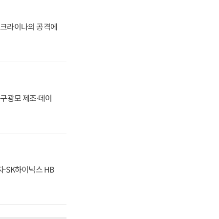
 우크라이나의 공격에
화, 구광모 제조·데이
자·SK하이닉스 HB