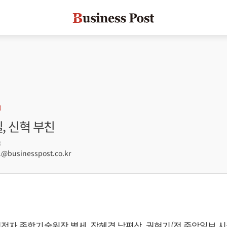
실, 신혁 부친
3
@businesspost.co.kr
전자 종합기술원장 별세, 장혜경 남편상, 권현기(전 중앙일보 시