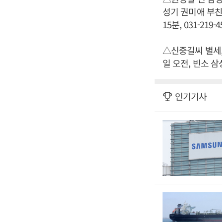
성기 권미애 부친상
15분, 031-219-4
△신중길씨 별세,
일 오전, 빈소 삼성
인기기사