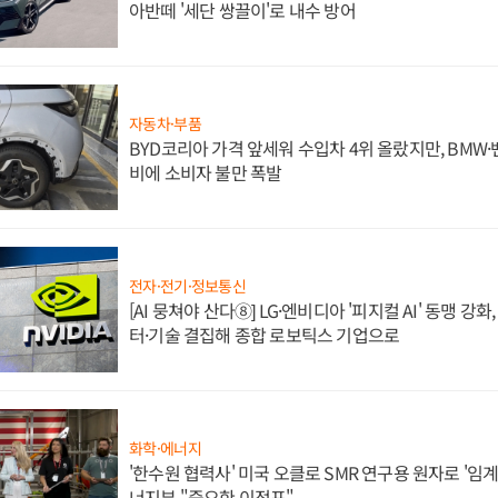
아반떼 '세단 쌍끌이'로 내수 방어
자동차·부품
BYD코리아 가격 앞세워 수입차 4위 올랐지만, BMW
비에 소비자 불만 폭발
전자·전기·정보통신
[AI 뭉쳐야 산다⑧] LG·엔비디아 '피지컬 AI' 동맹 강
터·기술 결집해 종합 로보틱스 기업으로
화학·에너지
'한수원 협력사' 미국 오클로 SMR 연구용 원자로 '임계 
너지부 "중요한 이정표"