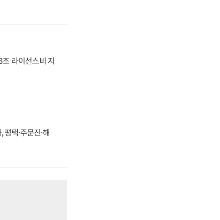
.3조 라이선스비 지
, 평택·주문진·해