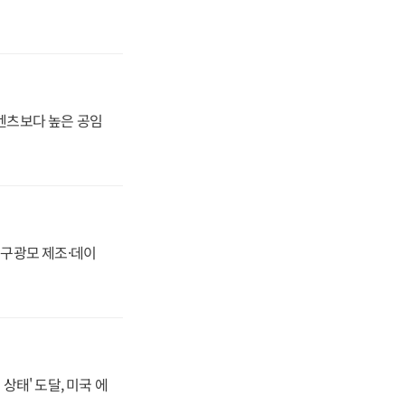
·벤츠보다 높은 공임
화, 구광모 제조·데이
상태' 도달, 미국 에