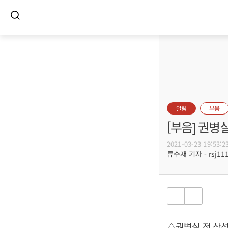
알림
부음
[부음] 권병
2021-03-23 19:53:2
류수재 기자 - rsj111
△권병실 전 삼성