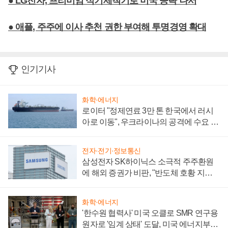
● LG전자, 프리미엄 식기세척기로 미국 공략 나서
● 애플, 주주에 이사 추천 권한 부여해 투명경영 확대
인기기사
화학·에너지
로이터 "정제연료 3만 톤 한국에서 러시
아로 이동", 우크라이나의 공격에 수요 늘
어
전자·전기·정보통신
삼성전자 SK하이닉스 소극적 주주환원
에 해외 증권가 비판, "반도체 호황 지속
성 의문"
화학·에너지
'한수원 협력사' 미국 오클로 SMR 연구용
원자로 '임계 상태' 도달, 미국 에너지부