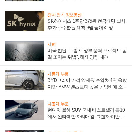
"중요한 이정표"
전자·전기·정보통신
SK하이닉스 1주당 375원 현금배당 실시,
추가 주주환원 계획 9월 공개 예정
사회
미국 법원 "트럼프 정부 풍력 프로젝트 동
결 조치는 위법", 해제 명령 내려
자동차·부품
BYD코리아 가격 앞세워 수입차 4위 올랐
지만, BMW·벤츠보다 높은 공임비에 소비
자 불만 폭발
자동차·부품
현대차 올해 SUV 국내 베스트셀러 톱10
에서 싼타페만 자리매김, 그랜저·아반떼
'세단 쌍끌이'로 내수 방어