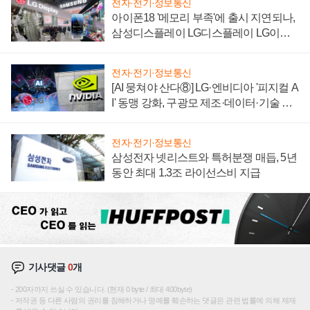
전자·전기·정보통신
아이폰18 '메모리 부족'에 출시 지연되나,
삼성디스플레이 LG디스플레이 LG이노
텍 '탈애플' 수익 다각화 속도
전자·전기·정보통신
[AI 뭉쳐야 산다⑧] LG·엔비디아 '피지컬 A
I' 동맹 강화, 구광모 제조·데이터·기술 결
집해 종합 로보틱스 기업으로
전자·전기·정보통신
삼성전자 넷리스트와 특허분쟁 매듭, 5년
동안 최대 1.3조 라이선스비 지급
기사댓글
0
개
200자까지 쓰실 수 있습니다. (현재 0 byte / 최대 400byte)
저작권 등 다른 사람의 권리를 침해하거나 명예를 훼손하는 댓글은 관련 법률에 의해 제재