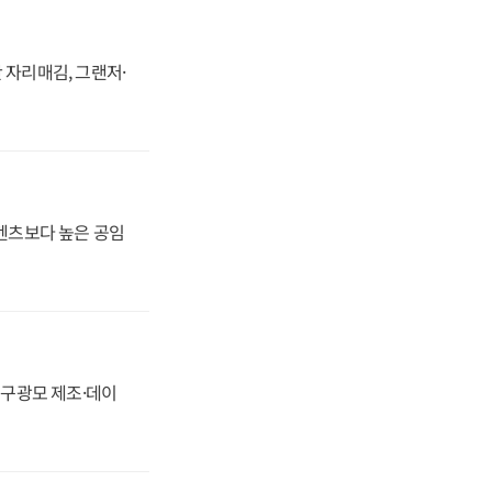
 자리매김, 그랜저·
·벤츠보다 높은 공임
화, 구광모 제조·데이