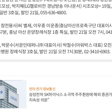
 조모상, 박지혜(LG헬로비전 경남방송 아나운서) 시조모상= 19일,
3호실, 발인 21일, 055-636-4800.
 참전용사)씨 별세, 이우종 이운종(충남아산프로축구단 대표이사
57분, 충남 아산 온양장례식장 1층 특실, 발인 21일 오전 7시, 041-5
 박문수(서문인테퍼니㈜ 대표이사) 박철수(아워박스 대표) 모친상 
원 장례식장 3호실, 발인 21일 오전 7시30분, 02-3410-6903.
전자·전기·정보통신
삼성전자 SK하이닉스 소극적 주주환원에 해외 증권가 
지속성 의문"