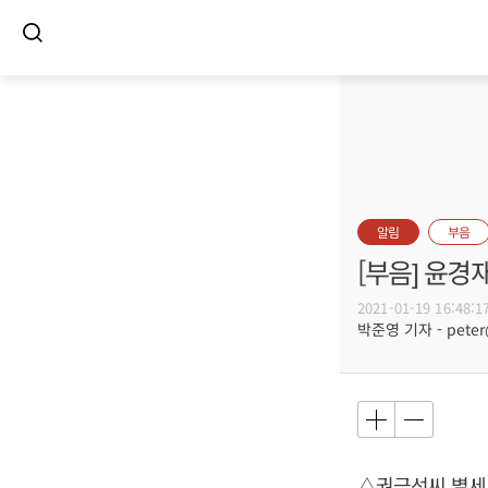
알림
부음
[부음] 윤경
2021-01-19 16:48:1
박준영 기자 - peter@
△권금선씨 별세,