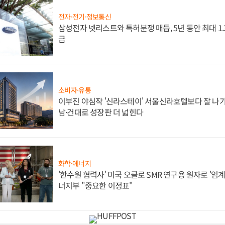
전자·전기·정보통신
삼성전자 넷리스트와 특허분쟁 매듭, 5년 동안 최대 1
급
소비자·유통
이부진 야심작 '신라스테이' 서울신라호텔보다 잘 나가
남·건대로 성장판 더 넓힌다
화학·에너지
'한수원 협력사' 미국 오클로 SMR 연구용 원자로 '임계 
너지부 "중요한 이정표"