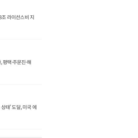
.3조 라이선스비 지
, 평택·주문진·해
상태' 도달, 미국 에