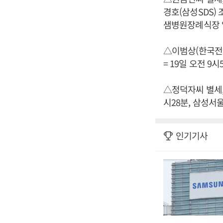
경호(삼성SDS)
샘병원장례식장 일반 
△이범상(한국전
= 19일 오전 9시
△정덕자씨 별세,
시28분, 삼성서울병
인기기사