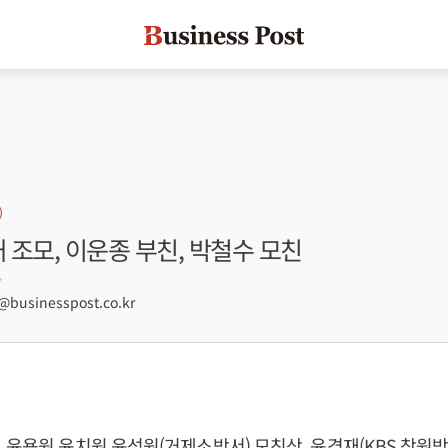
재 조모, 이운종 부친, 박철수 모친
7
businesspost.co.kr
 윤용원 윤치원 윤성원(거제소방서) 모친상, 윤경재(KBS 창원방