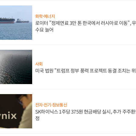
화학·에너지
로이터 "정제연료 3만 톤 한국에서 러시아로 이동",
수요 늘어
사회
미국 법원 "트럼프 정부 풍력 프로젝트 동결 조치는 위
전자·전기·정보통신
SK하이닉스 1주당 375원 현금배당 실시, 추가 주주환
정