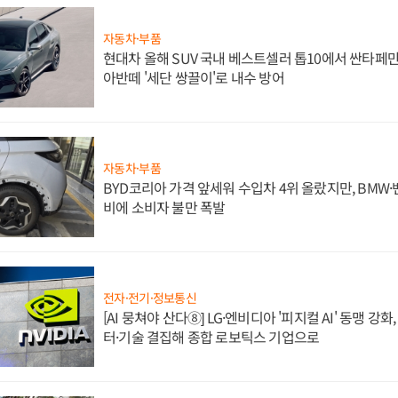
자동차·부품
현대차 올해 SUV 국내 베스트셀러 톱10에서 싼타페만
아반떼 '세단 쌍끌이'로 내수 방어
자동차·부품
BYD코리아 가격 앞세워 수입차 4위 올랐지만, BMW
비에 소비자 불만 폭발
전자·전기·정보통신
[AI 뭉쳐야 산다⑧] LG·엔비디아 '피지컬 AI' 동맹 강
터·기술 결집해 종합 로보틱스 기업으로