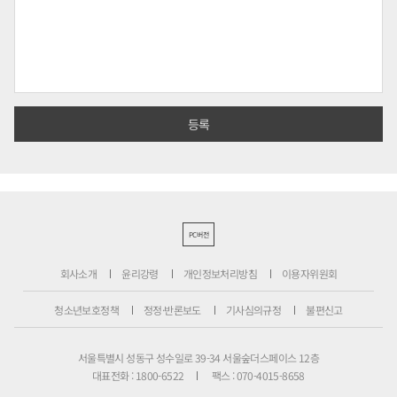
PC버전
회사소개
윤리강령
개인정보처리방침
이용자위원회
청소년보호정책
정정·반론보도
기사심의규정
불편신고
서울특별시 성동구 성수일로 39-34 서울숲더스페이스 12층
대표전화 : 1800-6522
팩스 : 070-4015-8658