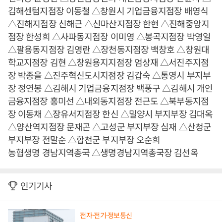
김해센텀지점장 이동철 △창원시 기업금융지점장 배영식
△진해지점장 신해근 △신마산지점장 한현 △진해중앙지
점장 한성희 △사파동지점장 이미영 △봉곡지점장 박영일
△팔용동지점장 김영란 △장천동지점장 백창호 △창원대
학교지점장 김현 △창원용지지점장 엄상재 △서진주지점
장 박종을 △진주혁신도시지점장 김갑숙 △통영시 부지부
장 정연봉 △김해시 기업금융지점장 백풍구 △김해시 개인
금융지점장 홍미선 △내외동지점장 전근도 △북부동지점
장 이동채 △장유서지점장 한신 △밀양시 부지부장 김대옥
△양산역지점장 문재곤 △고성군 부지부장 심재 △산청군
부지부장 전말순 △합천군 부지부장 오순희
농협생명 경남지역총국 △생명경남지역총국장 김선옥
인기기사
전자·전기·정보통신