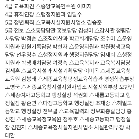
4급 교육파견 △중앙교육연수원 이미자
4급 휴직연장 △행정지원과 임달수
5급 정년퇴직 △교육시설지원사업소 김승준
5급 전보 △소통담당관 홍보담당 김성미 △감사관 청렴감
사당당 박점순 △조직예산과 학교회계담당 조수미 △운영
지원과 민원기록담당 박현자 △운영지원과 학원평생교육
담당 선우명수 △행정지원과 행정지원담당 임재희 △행정
지원과 학생배치담당 여정숙 △교육복지과 교육복지담당
김세훈 △교육시설과 시설기획담당 이미옥 △세종교육청
교육원 김봉태 △세종교육청평생교육학습관 평생학습부장
고병국 △세종교육청시설지원사업소 시설지원부장 오한인
△세종여자고등학교 행정실장 석권희 △새롬고등학교 행
정실장 황준연 △다정고등학교 행정실장 조재중 △해밀고
등학교 행정실장 전우렬 △교육협력과 정보화총괄담당 홍
성진 △세종교육청교육원 정주호 △세종고등학교 행정실
장 김진자 △세종교육청시설지원사업소 시설관리부장 박
대환