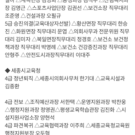
장 김영근 △스포츠사업단장 김권선 △보건소장 직무대리
조준영 △건설과장 오필규
5급 승진의결(교육대상자선발) △황산면장 직무대리 한승
진 △화원면장 직무대리 문엽 △의회사무과 전문위원 직무
대리 김미자 △북일면장직무대리 정경호 △보건소 보건정
책과장 직무대리 박영례 △보건소 건강증진과장 직무대리
안형주 △안전도시과장직무대리 이대주
◆ 세종시교육청
4급 정년퇴직 △세종시의회사무처 한기대 △교육시설과
김종환
4급 전보 △조직예산과장 서한택 △운영지원과장 박찬웅
△행정지원과장 정영권△평생교육학습관장 김진화 △시
설지원사업소장 양현석
4급 파견복귀 △교육협력과장 이주희 △세종교육청교육원
행정지원부장 오두혁