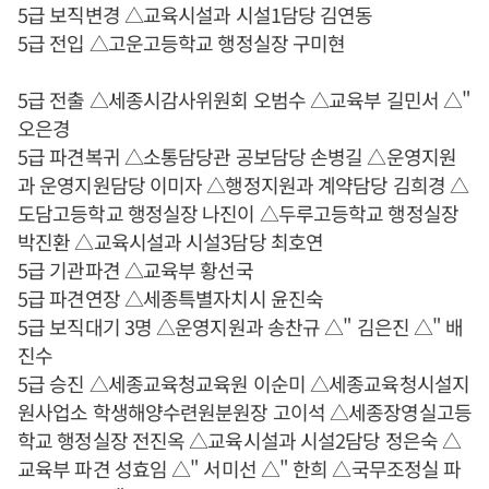
5급 보직변경 △교육시설과 시설1담당 김연동
5급 전입 △고운고등학교 행정실장 구미현
5급 전출 △세종시감사위원회 오범수 △교육부 길민서 △"
오은경
5급 파견복귀 △소통담당관 공보담당 손병길 △운영지원
과 운영지원담당 이미자 △행정지원과 계약담당 김희경 △
도담고등학교 행정실장 나진이 △두루고등학교 행정실장
박진환 △교육시설과 시설3담당 최호연
5급 기관파견 △교육부 황선국
5급 파견연장 △세종특별자치시 윤진숙
5급 보직대기 3명 △운영지원과 송찬규 △" 김은진 △" 배
진수
5급 승진 △세종교육청교육원 이순미 △세종교육청시설지
원사업소 학생해양수련원분원장 고이석 △세종장영실고등
학교 행정실장 전진옥 △교육시설과 시설2담당 정은숙 △
교육부 파견 성효임 △" 서미선 △" 한희 △국무조정실 파