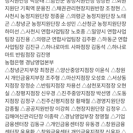
정지원단장 박순태 △함안군 농정지원단장 정상판 △회원
지원단 기획역 문용진 △채권관리현장지원반장 조정현 △
사천시 농정지원단장 정종윤 △의령군 농정지원단장 노태
곤 △창녕군 농정지원단장 소성민 △산청군 농정지원단장
하미선 △사천시 연합사업팀장 노호종 △밀양시 연합사업
팀장 김진용 △의령군 연합사업팀장 김주환 △하동군 연합
사업팀장 김진규 △하나로마트 사파점장 김동석 △하나로
마트 반림점장 김진영
농협은행 경남영업본부
△창녕군지부장 최정권 △양산중앙지점장 이윤식 △창원
시 개인금융지부장 조주형 △마산지점장 오성호 △서상동
지점장 장정순 △반림지점장 차용선 △삼천포지점장 오현
실 △장평지점장 신우경 △진주중앙지점장 박선영 △도동
지점장 김정구 △진주신평지점장 황재철 △경영지원단장
감종필 △공공지원반장 이강희 △현장지원단장 김정우 △
김해여신관리단장 이종락 △경남영업부장 정영철 △기업
금융센터장 김동규 △개인금융센터장 유동경 △창원금융
센터장 윤용환 △창원금융센터 개인금융지점장 신윤자 △