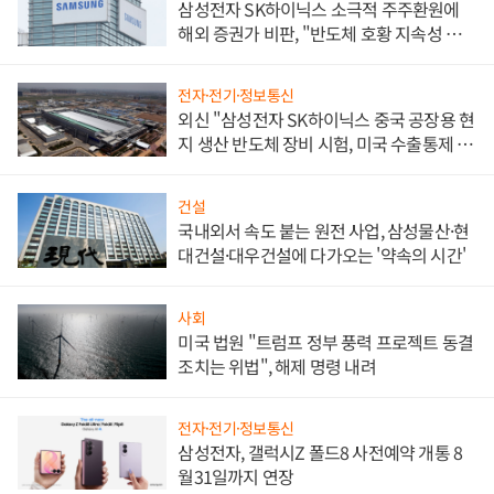
삼성전자 SK하이닉스 소극적 주주환원에
해외 증권가 비판, "반도체 호황 지속성 의
문"
전자·전기·정보통신
외신 "삼성전자 SK하이닉스 중국 공장용 현
지 생산 반도체 장비 시험, 미국 수출통제 대
비"
건설
국내외서 속도 붙는 원전 사업, 삼성물산·현
대건설·대우건설에 다가오는 '약속의 시간'
사회
미국 법원 "트럼프 정부 풍력 프로젝트 동결
조치는 위법", 해제 명령 내려
전자·전기·정보통신
삼성전자, 갤럭시Z 폴드8 사전예약 개통 8
월31일까지 연장