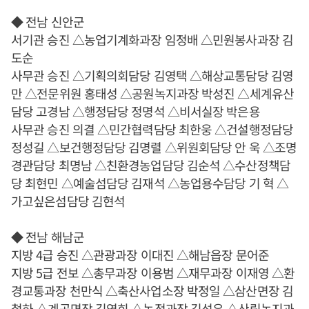
◆ 전남 신안군
서기관 승진 △농업기계화과장 임정배 △민원봉사과장 김
도순
사무관 승진 △기획의회담당 김영택 △해상교통담당 김영
만 △전문위원 홍태성 △공원녹지과장 박성진 △세계유산
담당 고경남 △행정담당 정명석 △비서실장 박은용
사무관 승진 의결 △민간협력담당 최한웅 △건설행정담당
정성길 △보건행정담당 김명렬 △위원회담당 안 욱 △조명
경관담당 최명남 △친환경농업담당 김순석 △수산정책담
당 최현민 △예술섬담당 김재석 △농업용수담당 기 혁 △
가고싶은섬담당 김현석
◆ 전남 해남군
지방 4급 승진 △관광과장 이대진 △해남읍장 문어준
지방 5급 전보 △총무과장 이용범 △재무과장 이재영 △환
경교통과장 천만식 △축산사업소장 박정일 △삼산면장 김
철하 △계곡면장 김영희 △농정과장 김석우 △산림녹지과