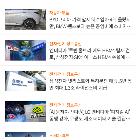
자동차·부품
BYD코리아 가격 앞세워 수입차 4위 올랐지
만, BMW·벤츠보다 높은 공임비에 소비자
불만 폭발
전자·전기·정보통신
엔비디아 '루빈 울트라'에도 HBM4 탑재 검
토, 삼성전자·SK하이닉스 HBM4 수율에 주
도권 갈린다
전자·전기·정보통신
삼성전자 넷리스트와 특허분쟁 매듭, 5년 동
안 최대 1.3조 라이선스비 지급
전자·전기·정보통신
[AI 뭉쳐야 산다⑧] LG·엔비디아 '피지컬 AI'
동맹 강화, 구광모 제조·데이터·기술 결집
해 종합 로보틱스 기업으로
소비자·유통