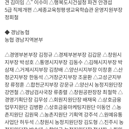
견 김미임 △" 이수미 △행복도시건설청 파견 안경섭
5급 직제개편 △세종교육청평생교육학습관 운영지원부장
정회철
◆ 경남농협
농협 경남지역본부
△경영부본부장 김정규 △경제부본부장 김갑문 △창원시
지부장 박성호 △통영시지부장 김동수 △김해시지부장 박
삼재 △거제시지부장 김창배 △양산시지부장 이창훈 △산
청군지부장 한동석 △거창군지부장 조윤환 △고성군지부
장 류정훈 △합천군지부장 강문규 △양산시 농정지원단장
강연철 △경남검사국장 류종렬 △창원공판장장 최철학 △
경영기획단장 김무성 △회원지원단장 배재욱 △상호금융
업무지원단 김병환 △상호금융마케팅지원단 이동언 △농
촌지원단 김원묵 △농촌지원단 기획역 강주석 △원예유통
사업단 허두석 △창원시 농정지원단장 김도형 △진주시 농