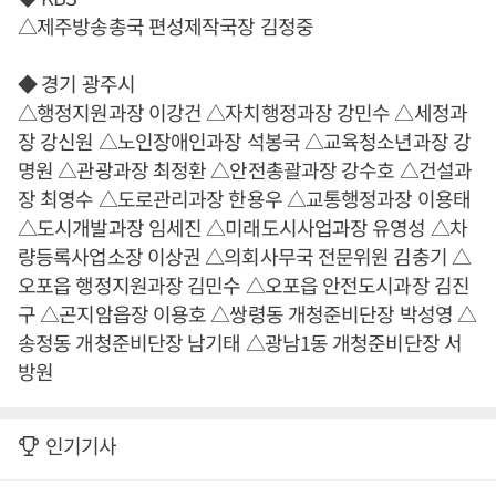
△제주방송총국 편성제작국장 김정중
◆ 경기 광주시
△행정지원과장 이강건 △자치행정과장 강민수 △세정과
장 강신원 △노인장애인과장 석봉국 △교육청소년과장 강
명원 △관광과장 최정환 △안전총괄과장 강수호 △건설과
장 최영수 △도로관리과장 한용우 △교통행정과장 이용태
△도시개발과장 임세진 △미래도시사업과장 유영성 △차
량등록사업소장 이상권 △의회사무국 전문위원 김충기 △
오포읍 행정지원과장 김민수 △오포읍 안전도시과장 김진
구 △곤지암읍장 이용호 △쌍령동 개청준비단장 박성영 △
송정동 개청준비단장 남기태 △광남1동 개청준비단장 서
방원
인기기사