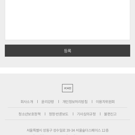
PC버전
회사소개
윤리강령
개인정보처리방침
이용자위원회
청소년보호정책
정정·반론보도
기사심의규정
불편신고
서울특별시 성동구 성수일로 39-34 서울숲더스페이스 12층