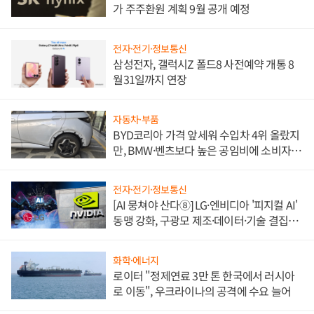
가 주주환원 계획 9월 공개 예정
전자·전기·정보통신
삼성전자, 갤럭시Z 폴드8 사전예약 개통 8
월31일까지 연장
자동차·부품
BYD코리아 가격 앞세워 수입차 4위 올랐지
만, BMW·벤츠보다 높은 공임비에 소비자
불만 폭발
전자·전기·정보통신
[AI 뭉쳐야 산다⑧] LG·엔비디아 '피지컬 AI'
동맹 강화, 구광모 제조·데이터·기술 결집
해 종합 로보틱스 기업으로
화학·에너지
로이터 "정제연료 3만 톤 한국에서 러시아
로 이동", 우크라이나의 공격에 수요 늘어