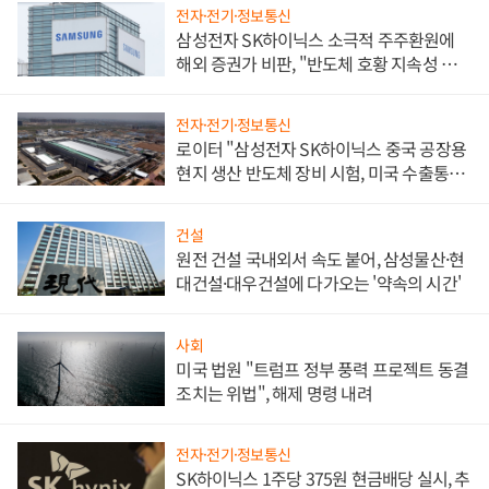
전자·전기·정보통신
삼성전자 SK하이닉스 소극적 주주환원에
해외 증권가 비판, "반도체 호황 지속성 의
문"
전자·전기·정보통신
로이터 "삼성전자 SK하이닉스 중국 공장용
현지 생산 반도체 장비 시험, 미국 수출통제
대비"
건설
원전 건설 국내외서 속도 붙어, 삼성물산·현
대건설·대우건설에 다가오는 '약속의 시간'
사회
미국 법원 "트럼프 정부 풍력 프로젝트 동결
조치는 위법", 해제 명령 내려
전자·전기·정보통신
SK하이닉스 1주당 375원 현금배당 실시, 추