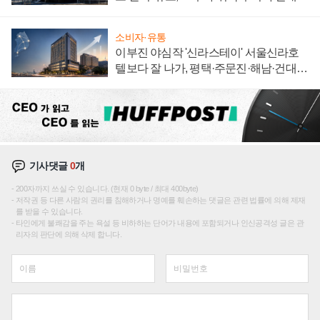
신호
소비자·유통
이부진 야심작 '신라스테이' 서울신라호
텔보다 잘 나가, 평택·주문진·해남·건대로
성장판 더 넓힌다
기사댓글
0
개
200자까지 쓰실 수 있습니다. (현재 0 byte / 최대 400byte)
저작권 등 다른 사람의 권리를 침해하거나 명예를 훼손하는 댓글은 관련 법률에 의해 제재
를 받을 수 있습니다.
타인에게 불쾌감을 주는 욕설 등 비하하는 단어가 내용에 포함되거나 인신공격성 글은 관
리자의 판단에 의해 삭제 합니다.