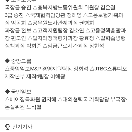
국장급 승진 △충북지방노동위원회 위원장 김은철
3급 승진 △국제협력담당관 정해영 △고용보험기획과
장 임동희 △공무원노사관계과장 권병희
과장급 전보 △고객지원팀장 김소연 △고용정책총괄과
장 편도인 △일자리정책평가과장 황효정 △일학습병행
정책과장 박희준 △임금근로시간과장 장현석
◆ 중앙그룹
△중앙일보M&P 경영지원팀장 정희석 △JTBC스튜디오
제작본부 제작4팀장 이해광
◆ 국민일보
△베이징특파원 권지혜 △대외협력국 기획담당 부국장·
논설위원 노석철
인기기사