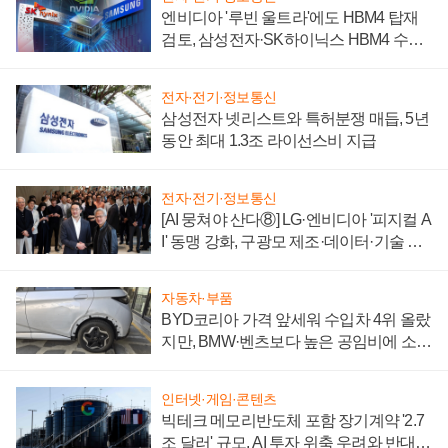
엔비디아 '루빈 울트라'에도 HBM4 탑재
검토, 삼성전자·SK하이닉스 HBM4 수율
에 주도권 갈린다
전자·전기·정보통신
삼성전자 넷리스트와 특허분쟁 매듭, 5년
동안 최대 1.3조 라이선스비 지급
전자·전기·정보통신
[AI 뭉쳐야 산다⑧] LG·엔비디아 '피지컬 A
I' 동맹 강화, 구광모 제조·데이터·기술 결
집해 종합 로보틱스 기업으로
자동차·부품
BYD코리아 가격 앞세워 수입차 4위 올랐
지만, BMW·벤츠보다 높은 공임비에 소비
자 불만 폭발
인터넷·게임·콘텐츠
빅테크 메모리반도체 포함 장기계약 '2.7
조 달러' 규모, AI 투자 위축 우려와 반대