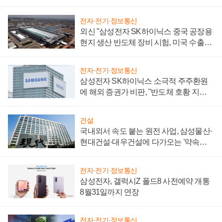
전자·전기·정보통신
외신 "삼성전자 SK하이닉스 중국 공장용
현지 생산 반도체 장비 시험, 미국 수출통
제 대비"
전자·전기·정보통신
삼성전자 SK하이닉스 소극적 주주환원
에 해외 증권가 비판, "반도체 호황 지속
성 의문"
건설
국내외서 속도 붙는 원전 사업, 삼성물산·
현대건설·대우건설에 다가오는 '약속의
시간'
전자·전기·정보통신
삼성전자, 갤럭시Z 폴드8 사전예약 개통
8월31일까지 연장
전자·전기·정보통신