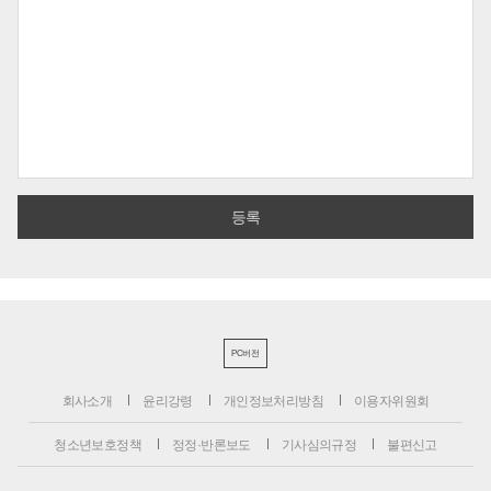
PC버전
회사소개
윤리강령
개인정보처리방침
이용자위원회
청소년보호정책
정정·반론보도
기사심의규정
불편신고