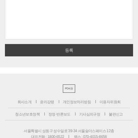
PC버전
회사소개
윤리강령
개인정보처리방침
이용자위원회
청소년보호정책
정정·반론보도
기사심의규정
불편신고
서울특별시 성동구 성수일로 39-34 서울숲더스페이스 12층
대표전화 : 1800-6522
팩스 : 070-4015-8658