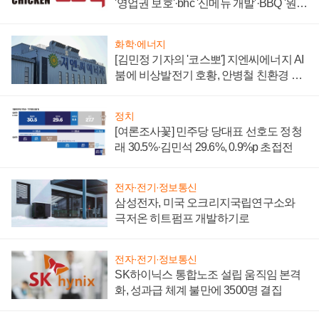
'영업권 보호'·bhc '신메뉴 개발'·BBQ '원가
부담'
화학·에너지
[김민정 기자의 '코스뽀'] 지엔씨에너지 AI
붐에 비상발전기 호황, 안병철 친환경 에
너지 발전전문기업 향한다
정치
[여론조사꽃] 민주당 당대표 선호도 정청
래 30.5%·김민석 29.6%, 0.9%p 초접전
전자·전기·정보통신
삼성전자, 미국 오크리지국립연구소와
극저온 히트펌프 개발하기로
전자·전기·정보통신
SK하이닉스 통합노조 설립 움직임 본격
화, 성과급 체계 불만에 3500명 결집