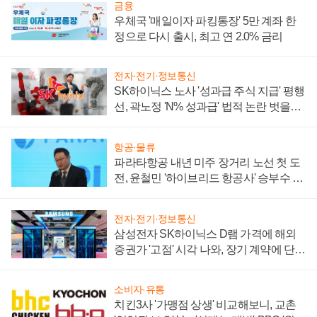
금융
우체국 '매일이자 파킹통장' 5만 계좌 한
정으로 다시 출시, 최고 연 2.0% 금리
전자·전기·정보통신
SK하이닉스 노사 '성과급 주식 지급' 평행
선, 곽노정 'N% 성과급' 법적 논란 벗을지
주목
항공·물류
파라타항공 내년 미주 장거리 노선 첫 도
전, 윤철민 '하이브리드 항공사' 승부수 통
할까
전자·전기·정보통신
삼성전자 SK하이닉스 D램 가격에 해외
증권가 '고점' 시각 나와, 장기 계약에 단점
부각
소비자·유통
치킨3사 '가맹점 상생' 비교해보니, 교촌