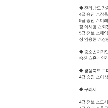
◆ 전라남도 장
4급 승진 △장
5급 승진 △미
장 이시영 △회
5급 전보 △해
장 임용현 △장
◆ 중소벤처기
승진 △온라인
◆ 경상북도 구
4급 승진 △이
◆ 구리시
4급 전보 △도