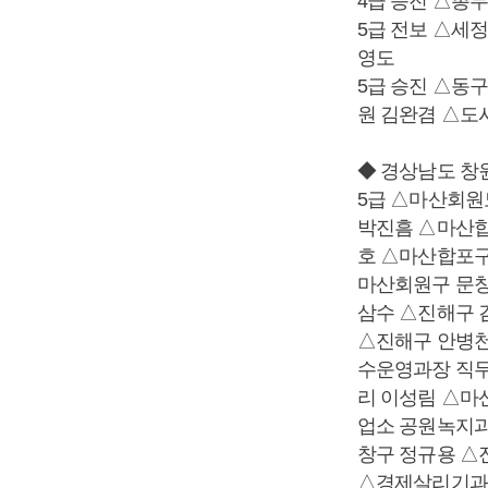
4급 승진 △총
5급 전보 △세
영도
5급 승진 △동
원 김완겸 △도
◆ 경상남도 창
5급 △마산회원
박진흠 △마산합
호 △마산합포구
마산회원구 문창
삼수 △진해구 
△진해구 안병천
수운영과장 직무
리 이성림 △마
업소 공원녹지과
창구 정규용 △
△경제살리기과