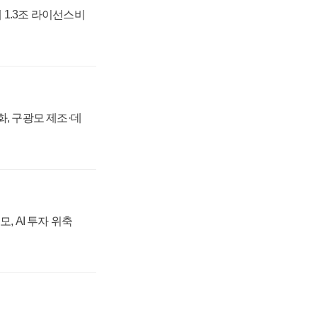
 1.3조 라이선스비
강화, 구광모 제조·데
, AI 투자 위축