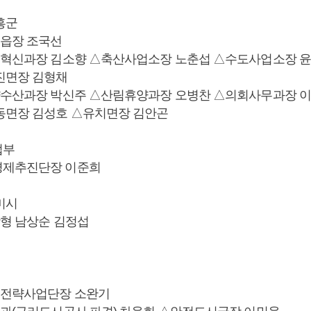
흥군
흥읍장 조국선
래혁신과장 김소향 △축산사업소장 노춘섭 △수도사업소장 
진면장 김형채
양수산과장 박신주 △산림휴양과장 오병찬 △의회사무과장 
동면장 김성호 △유치면장 김안곤
업부
경제추진단장 이준희
미시
창형 남상순 김정섭
시전략사업단장 소완기