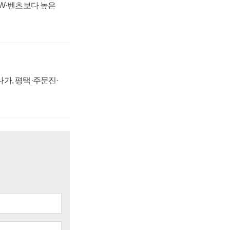
MW·벤츠보다 높은
가, 평택·주문진·