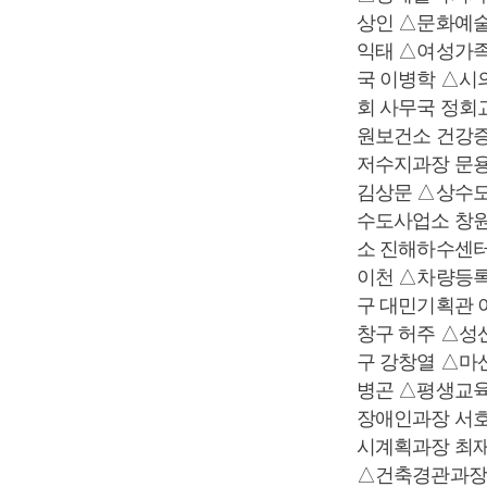
상인 △문화예술
익태 △여성가족
국 이병학 △시
회 사무국 정회
원보건소 건강
저수지과장 문
김상문 △상수
수도사업소 창
소 진해하수센
이천 △차량등
구 대민기획관 
창구 허주 △성
구 강창열 △마
병곤 △평생교
장애인과장 서호
시계획과장 최
△건축경관과장