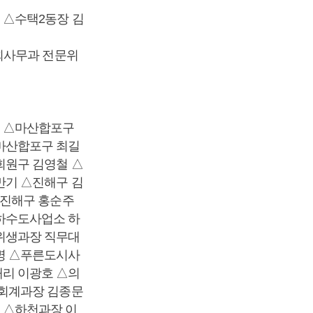
 △수택2동장 김
회사무과 전문위
임 △마산합포구
마산합포구 최길
회원구 김영철 △
만기 △진해구 김
△진해구 홍순주
하수도사업소 하
위생과장 직무대
명 △푸른도시사
리 이광호 △의
△회계과장 김종문
 △하천과장 이