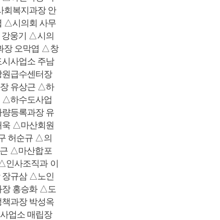
사회복지과장 안
 △시의회 사무
 강웅기 △시의
과장 오막엽 △창
도시사업소 주남
창원급수센터장
장 유상근 △하
 △하수도사업
차량등록과장 유
재욱 △마산회원
구 허순규 △의
정근 △마산합포
 △인사조직과 이
 장규삼 △노인
장 홍승화 △도
정책과장 박성옥
사업소 매립장