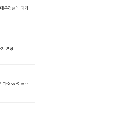
·대우건설에 다가
까지 연장
성전자·SK하이닉스