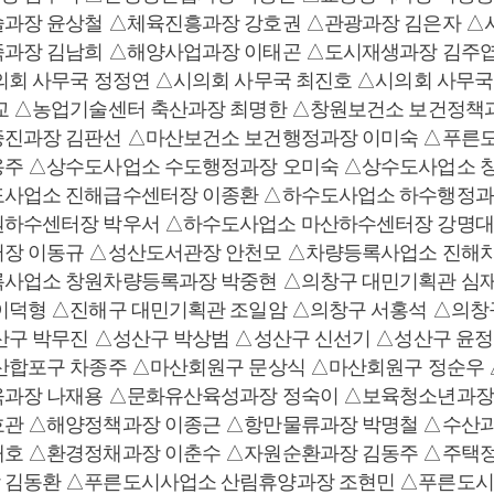
과장 윤상철 △체육진흥과장 강호권 △관광과장 김은자 △
과장 김남희 △해양사업과장 이태곤 △도시재생과장 김주엽
의회 사무국 정정연 △시의회 사무국 최진호 △시의회 사무국
교 △농업기술센터 축산과장 최명한 △창원보건소 보건정책
증진과장 김판선 △마산보건소 보건행정과장 이미숙 △푸른
용주 △상수도사업소 수도행정과장 오미숙 △상수도사업소 
도사업소 진해급수센터장 이종환 △하수도사업소 하수행정과
원하수센터장 박우서 △하수도사업소 마산하수센터장 강명대
터장 이동규 △성산도서관장 안천모 △차량등록사업소 진해
록사업소 창원차량등록과장 박중현 △의창구 대민기획관 심
이덕형 △진해구 대민기획관 조일암 △의창구 서홍석 △의창
산구 박무진 △성산구 박상범 △성산구 신선기 △성산구 윤
산합포구 차종주 △마산회원구 문상식 △마산회원구 정순우
육과장 나재용 △문화유산육성과장 정숙이 △보육청소년과장
관 △해양정책과장 이종근 △항만물류과장 박명철 △수산과
재호 △환경정채과장 이춘수 △자원순환과장 김동주 △주택
 김동환 △푸른도시사업소 산림휴양과장 조현민 △푸른도시