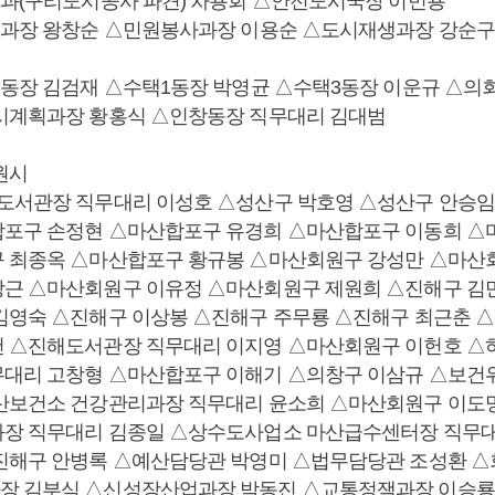
무과(구리도시공사 파견) 차용회 △안전도시국장 이민용
정과장 왕창순 △민원봉사과장 이용순 △도시재생과장 강순구
구동장 김검재 △수택1동장 박영균 △수택3동장 이운규 △의
시계획과장 황홍식 △인창동장 직무대리 김대범
원시
도서관장 직무대리 이성호 △성산구 박호영 △성산구 안승
포구 손정현 △마산합포구 유경희 △마산합포구 이동희 △
 최종옥 △마산합포구 황규봉 △마산회원구 강성만 △마산
근 △마산회원구 이유정 △마산회원구 제원희 △진해구 김
김영숙 △진해구 이상봉 △진해구 주무룡 △진해구 최근춘 
 △진해도서관장 직무대리 이지영 △마산회원구 이헌호 △
대리 고창형 △마산합포구 이해기 △의창구 이삼규 △보건
산보건소 건강관리과장 직무대리 윤소희 △마산회원구 이도
장 직무대리 김종일 △상수도사업소 마산급수센터장 직무대
진해구 안병록 △예산담당관 박영미 △법무담당관 조성환 
장 김부식 △신성장산업과장 박동진 △교통정잭과장 이승룡