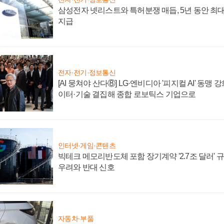
삼성전자 넷리스트와 특허분쟁 매듭, 5년 동안 최대
지급
전자·전기·정보통신
[AI 뭉쳐야 산다⑧] LG·엔비디아 '피지컬 AI' 동맹 
이터·기술 결집해 종합 로보틱스 기업으로
인터넷·게임·콘텐츠
빅테크 메모리반도체 포함 장기계약 '2.7조 달러' 규모
우려와 반대 신호
자동차·부품