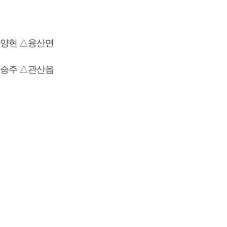
윤양현 △용산면
이승주 △관산읍