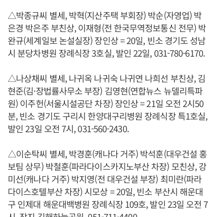
△박종규씨 별세, 박혁(지산주택 부회장) 박순(자영업) 박
은경 박은주 부친상, 이재형(전 한국무역정보통신 전무) 박
완규(세계일보 논설실장) 장인상 = 20일, 빈소 경기도 성남
시 분당차병원 장례식장 3호실, 발인 22일, 031-780-6170.
△나상채씨 별세, 나귀옥 나귀숙 나귀연 나희선 부친상, 김
현준(김·장법률사무소 부장) 김영현(연합뉴스 뉴델리특파
원) 이주헌(서울시설공단 차장) 장인상 = 21일 오전 2시50
분, 빈소 경기도 구리시 한양대구리병원 장례식장 특1호실,
발인 23일 오전 7시, 031-560-2430.
△이순탁씨 별세, 박경훈(캐나다 거주) 박석훈(대우건설 홍
보팀 상무) 박철훈(파라다이스카지노부산 차장) 모친상, 강
미선(캐나다 거주) 박지영(전 대우건설 부장) 최미란(파라
다이스호텔부산 차장) 시모상 = 20일, 빈소 부산시 해운대
구 인제대 해운대백병원 장례식장 109호, 발인 23일 오전 7
시, 장지 김해하늘공원, 051-711-4400.