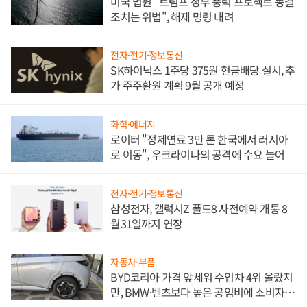
미국 법원 "트럼프 정부 풍력 프로젝트 동결
조치는 위법", 해제 명령 내려
전자·전기·정보통신
SK하이닉스 1주당 375원 현금배당 실시, 추
가 주주환원 계획 9월 공개 예정
화학·에너지
로이터 "정제연료 3만 톤 한국에서 러시아
로 이동", 우크라이나의 공격에 수요 늘어
전자·전기·정보통신
삼성전자, 갤럭시Z 폴드8 사전예약 개통 8
월31일까지 연장
자동차·부품
BYD코리아 가격 앞세워 수입차 4위 올랐지
만, BMW·벤츠보다 높은 공임비에 소비자