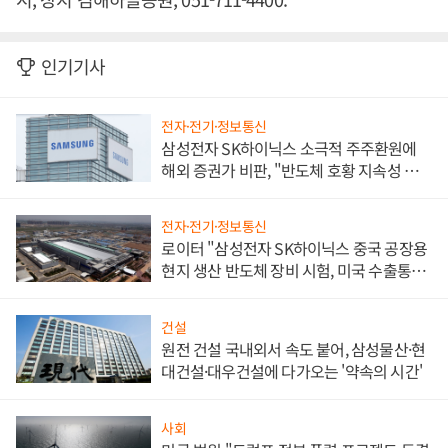
인기기사
전자·전기·정보통신
삼성전자 SK하이닉스 소극적 주주환원에
해외 증권가 비판, "반도체 호황 지속성 의
문"
전자·전기·정보통신
로이터 "삼성전자 SK하이닉스 중국 공장용
현지 생산 반도체 장비 시험, 미국 수출통제
대비"
건설
원전 건설 국내외서 속도 붙어, 삼성물산·현
대건설·대우건설에 다가오는 '약속의 시간'
사회