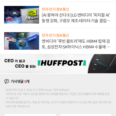
불만 폭발
전자·전기·정보통신
[AI 뭉쳐야 산다⑧] LG·엔비디아 '피지컬 AI'
동맹 강화, 구광모 제조·데이터·기술 결집
해 종합 로보틱스 기업으로
전자·전기·정보통신
엔비디아 '루빈 울트라'에도 HBM4 탑재 검
토, 삼성전자·SK하이닉스 HBM4 수율에 주
도권 갈린다
기사댓글
0
개
200자까지 쓰실 수 있습니다. (현재 0 byte / 최대 400byte)
저작권 등 다른 사람의 권리를 침해하거나 명예를 훼손하는 댓글은 관련 법률에 의해 제재를 받을
수 있습니다.
타인에게 불쾌감을 주는 욕설 등 비하하는 단어가 내용에 포함되거나 인신공격성 글은 관리자의 판
단에 의해 삭제 합니다.