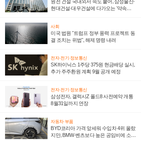
원전 건설 국내외서 속도 붙어, 삼성물산·
현대건설·대우건설에 다가오는 '약속의
시간'
사회
미국 법원 "트럼프 정부 풍력 프로젝트 동
결 조치는 위법", 해제 명령 내려
전자·전기·정보통신
SK하이닉스 1주당 375원 현금배당 실시,
추가 주주환원 계획 9월 공개 예정
전자·전기·정보통신
삼성전자, 갤럭시Z 폴드8 사전예약 개통
8월31일까지 연장
자동차·부품
BYD코리아 가격 앞세워 수입차 4위 올랐
지만, BMW·벤츠보다 높은 공임비에 소비