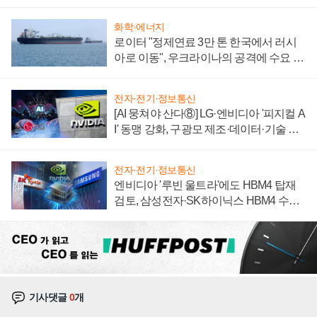
자 불만 폭발
화학·에너지
로이터 "정제연료 3만 톤 한국에서 러시
아로 이동", 우크라이나의 공격에 수요 늘
어
전자·전기·정보통신
[AI 뭉쳐야 산다⑧] LG·엔비디아 '피지컬 A
I' 동맹 강화, 구광모 제조·데이터·기술 결
집해 종합 로보틱스 기업으로
전자·전기·정보통신
엔비디아 '루빈 울트라'에도 HBM4 탑재
검토, 삼성전자·SK하이닉스 HBM4 수율
에 주도권 갈린다
기사댓글
0
개