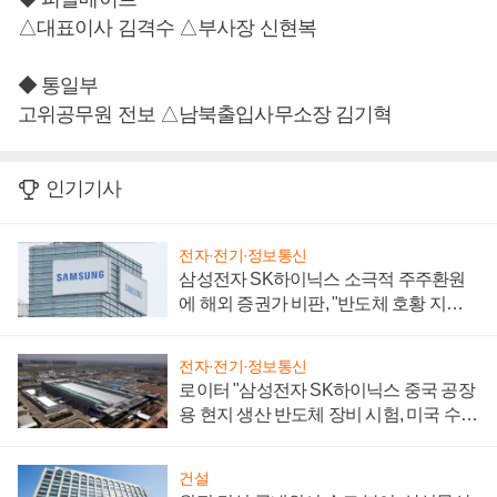
△대표이사 김격수 △부사장 신현복
◆ 통일부
고위공무원 전보 △남북출입사무소장 김기혁
인기기사
전자·전기·정보통신
삼성전자 SK하이닉스 소극적 주주환원
에 해외 증권가 비판, "반도체 호황 지속
성 의문"
전자·전기·정보통신
로이터 "삼성전자 SK하이닉스 중국 공장
용 현지 생산 반도체 장비 시험, 미국 수출
통제 대비"
건설