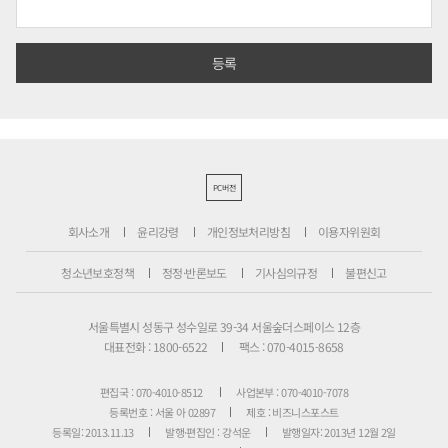
PC버전
회사소개
윤리강령
개인정보처리방침
이용자위원회
청소년보호정책
정정·반론보도
기사심의규정
불편신고
서울특별시 성동구 성수일로 39-34 서울숲더스페이스 12층
대표전화 : 1800-6522
팩스 : 070-4015-8658
편집국 : 070-4010-8512
사업본부 : 070-4010-7078
등록번호 : 서울 아 02897
제호 : 비즈니스포스트
등록일: 2013.11.13
발행·편집인 : 강석운
발행일자: 2013년 12월 2일