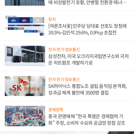
에 비상발전기 호황, 안병철 친환경 에너지
발전전문기업 향한다
정치
[여론조사꽃] 민주당 당대표 선호도 정청래
30.5%·김민석 29.6%, 0.9%p 초접전
전자·전기·정보통신
삼성전자, 미국 오크리지국립연구소와 극저
온 히트펌프 개발하기로
전자·전기·정보통신
SK하이닉스 통합노조 설립 움직임 본격화,
성과급 체계 불만에 3500명 결집
경제정책
중국 관영매체 "한국 폭염은 경제협력 기
회" 주장, 소비자 수요와 공급망 장점 강조