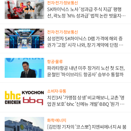
전자·전기·정보통신
SK하이닉스 노사 '성과급 주식 지급' 평행
선, 곽노정 'N% 성과급' 법적 논란 벗을지 주
목
전자·전기·정보통신
삼성전자 SK하이닉스 D램 가격에 해외 증
권가 '고점' 시각 나와, 장기 계약에 단점 부
각
항공·물류
파라타항공 내년 미주 장거리 노선 첫 도전,
윤철민 '하이브리드 항공사' 승부수 통할까
소비자·유통
치킨3사 '가맹점 상생' 비교해보니, 교촌 '영
업권 보호'·bhc '신메뉴 개발'·BBQ '원가 부
담'
화학·에너지
[김민정 기자의 '코스뽀'] 지엔씨에너지 AI 붐