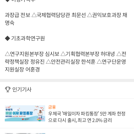
과장급 전보 △국제협력담당관 최문선 △권익보호과장 채
명숙
◆ 기초과학연구원
△연구지원본부장 심시보 △기획협력본부장 허대녕 △전
략정책실장 정유진 △안전관리실장 한석훈 △연구단운영
지원실장 어훈경
인기기사
금융
우체국 '매일이자 파킹통장' 5만 계좌 한정
으로 다시 출시, 최고 연 2.0% 금리