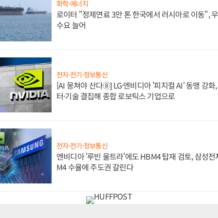
화학·에너지
로이터 "정제연료 3만 톤 한국에서 러시아로 이동",
수요 늘어
전자·전기·정보통신
[AI 뭉쳐야 산다⑧] LG·엔비디아 '피지컬 AI' 동맹 강
터·기술 결집해 종합 로보틱스 기업으로
전자·전기·정보통신
엔비디아 '루빈 울트라'에도 HBM4 탑재 검토, 삼성전
M4 수율에 주도권 갈린다