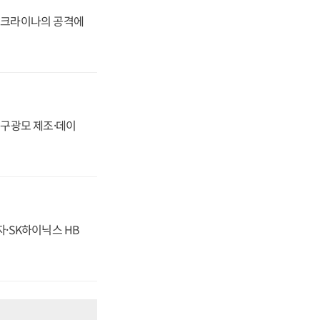
 우크라이나의 공격에
화, 구광모 제조·데이
자·SK하이닉스 HB