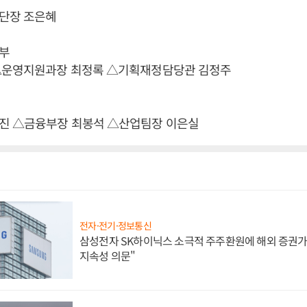
단장 조은혜
부
△운영지원과장 최정록 △기획재정담당관 김정주
진 △금융부장 최봉석 △산업팀장 이은실
전자·전기·정보통신
삼성전자 SK하이닉스 소극적 주주환원에 해외 증권가 
지속성 의문"