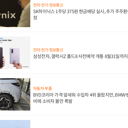
전자·전기·정보통신
SK하이닉스 1주당 375원 현금배당 실시, 추가 주주환
정
전자·전기·정보통신
삼성전자, 갤럭시Z 폴드8 사전예약 개통 8월31일까
자동차·부품
BYD코리아 가격 앞세워 수입차 4위 올랐지만, BMW
비에 소비자 불만 폭발