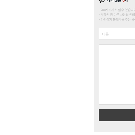
기사댓글
0
개
200자까지 쓰실 수 있습니다. (
저작권 등 다른 사람의 권리
타인에게 불쾌감을 주는 욕설