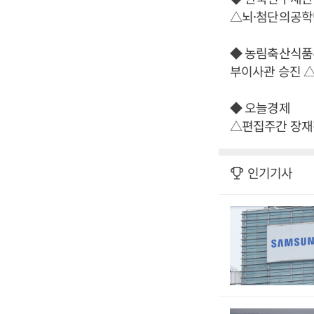
△뇌·첨단의공학
◆ 농림축산식품
부이사관 승진 
◆ 오늘경제
△편집주간 장재
인기기사