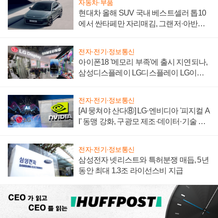
자동차·부품
현대차 올해 SUV 국내 베스트셀러 톱10
에서 싼타페만 자리매김, 그랜저·아반떼
'세단 쌍끌이'로 내수 방어
전자·전기·정보통신
아이폰18 '메모리 부족'에 출시 지연되나,
삼성디스플레이 LG디스플레이 LG이노
텍 '탈애플' 수익 다각화 속도
전자·전기·정보통신
[AI 뭉쳐야 산다⑧] LG·엔비디아 '피지컬 A
I' 동맹 강화, 구광모 제조·데이터·기술 결
집해 종합 로보틱스 기업으로
전자·전기·정보통신
삼성전자 넷리스트와 특허분쟁 매듭, 5년
동안 최대 1.3조 라이선스비 지급