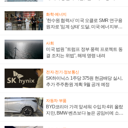
성 의문"
화학·에너지
'한수원 협력사' 미국 오클로 SMR 연구용
원자로 '임계 상태' 도달, 미국 에너지부
"중요한 이정표"
사회
미국 법원 "트럼프 정부 풍력 프로젝트 동
결 조치는 위법", 해제 명령 내려
전자·전기·정보통신
SK하이닉스 1주당 375원 현금배당 실시,
추가 주주환원 계획 9월 공개 예정
자동차·부품
BYD코리아 가격 앞세워 수입차 4위 올랐
지만, BMW·벤츠보다 높은 공임비에 소비
자 불만 폭발