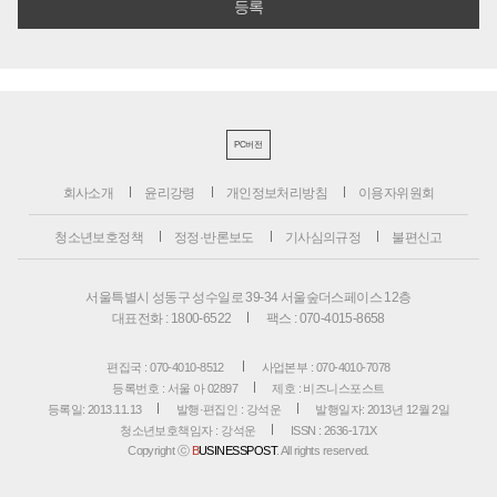
PC버전
회사소개
윤리강령
개인정보처리방침
이용자위원회
청소년보호정책
정정·반론보도
기사심의규정
불편신고
서울특별시 성동구 성수일로 39-34 서울숲더스페이스 12층
대표전화 : 1800-6522
팩스 : 070-4015-8658
편집국 : 070-4010-8512
사업본부 : 070-4010-7078
등록번호 : 서울 아 02897
제호 : 비즈니스포스트
등록일: 2013.11.13
발행·편집인 : 강석운
발행일자: 2013년 12월 2일
청소년보호책임자 : 강석운
ISSN : 2636-171X
Copyright ⓒ
B
USINESSPOST
. All rights reserved.