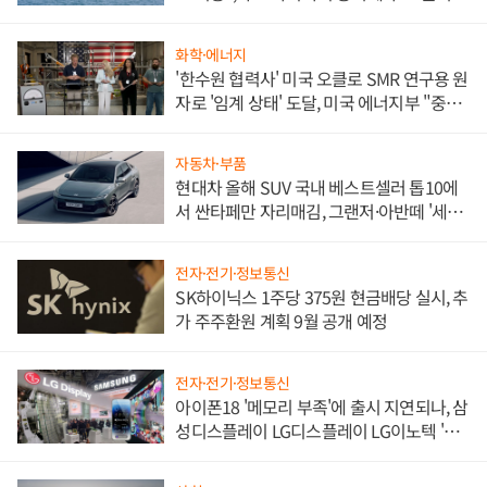
화학·에너지
'한수원 협력사' 미국 오클로 SMR 연구용 원
자로 '임계 상태' 도달, 미국 에너지부 "중요
한 이정표"
자동차·부품
현대차 올해 SUV 국내 베스트셀러 톱10에
서 싼타페만 자리매김, 그랜저·아반떼 '세단
쌍끌이'로 내수 방어
전자·전기·정보통신
SK하이닉스 1주당 375원 현금배당 실시, 추
가 주주환원 계획 9월 공개 예정
전자·전기·정보통신
아이폰18 '메모리 부족'에 출시 지연되나, 삼
성디스플레이 LG디스플레이 LG이노텍 '탈
애플' 수익 다각화 속도