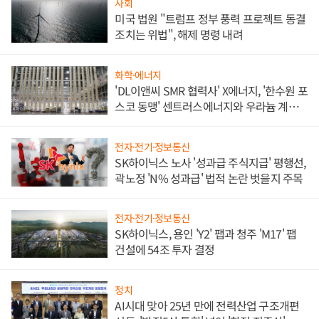
사회
미국 법원 "트럼프 정부 풍력 프로젝트 동결
조치는 위법", 해제 명령 내려
화학·에너지
'DL이앤씨 SMR 협력사' X에너지, '한수원 포
스코 동맹' 센트러스에너지와 우라늄 계약
체결
전자·전기·정보통신
SK하이닉스 노사 '성과급 주식지급' 평행선,
곽노정 'N% 성과급' 법적 논란 벗을지 주목
전자·전기·정보통신
SK하이닉스, 용인 'Y2' 팹과 청주 'M17' 팹
건설에 54조 투자 결정
정치
AI시대 맞아 25년 만에 전력산업 구조개편