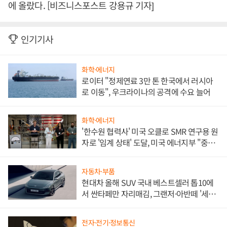
에 올랐다. [비즈니스포스트 강용규 기자]
인기기사
화학·에너지
로이터 "정제연료 3만 톤 한국에서 러시아
로 이동", 우크라이나의 공격에 수요 늘어
화학·에너지
'한수원 협력사' 미국 오클로 SMR 연구용 원
자로 '임계 상태' 도달, 미국 에너지부 "중요
한 이정표"
자동차·부품
현대차 올해 SUV 국내 베스트셀러 톱10에
서 싼타페만 자리매김, 그랜저·아반떼 '세단
쌍끌이'로 내수 방어
전자·전기·정보통신