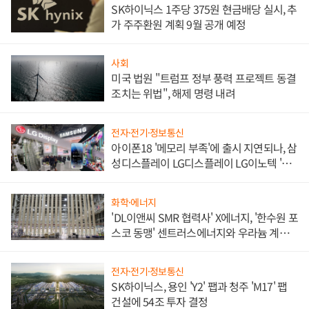
SK하이닉스 1주당 375원 현금배당 실시, 추
가 주주환원 계획 9월 공개 예정
사회
미국 법원 "트럼프 정부 풍력 프로젝트 동결
조치는 위법", 해제 명령 내려
전자·전기·정보통신
아이폰18 '메모리 부족'에 출시 지연되나, 삼
성디스플레이 LG디스플레이 LG이노텍 '탈
애플' 수익 다각화 속도
화학·에너지
'DL이앤씨 SMR 협력사' X에너지, '한수원 포
스코 동맹' 센트러스에너지와 우라늄 계약
체결
전자·전기·정보통신
SK하이닉스, 용인 'Y2' 팹과 청주 'M17' 팹
건설에 54조 투자 결정