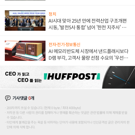
정치
AI시대 맞아 25년 만에 전력산업 구조개편
시동, '발전5사 통합' 넘어 '한전 지주사' 재편
론도
전자·전기·정보통신
AI 메모리반도체 시장에서 낸드플래시보다
D램 부각, 고객사 물량 선점 수요의 '우선순
위'
기사댓글
0
개
200자까지 쓰실 수 있습니다. (현재 0 byte / 최대 400byte)
저작권 등 다른 사람의 권리를 침해하거나 명예를 훼손하는 댓글은 관련 법률에 의해 제재를 받을
수 있습니다.
타인에게 불쾌감을 주는 욕설 등 비하하는 단어가 내용에 포함되거나 인신공격성 글은 관리자의 판
단에 의해 삭제 합니다.