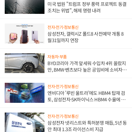
미국 법원 "트럼프 정부 풍력 프로젝트 동결
조치는 위법", 해제 명령 내려
전자·전기·정보통신
삼성전자, 갤럭시Z 폴드8 사전예약 개통 8
월31일까지 연장
자동차·부품
BYD코리아 가격 앞세워 수입차 4위 올랐지
만, BMW·벤츠보다 높은 공임비에 소비자
불만 폭발
전자·전기·정보통신
엔비디아 '루빈 울트라'에도 HBM4 탑재 검
토, 삼성전자·SK하이닉스 HBM4 수율에 주
도권 갈린다
전자·전기·정보통신
삼성전자 넷리스트와 특허분쟁 매듭, 5년 동
안 최대 1.3조 라이선스비 지급