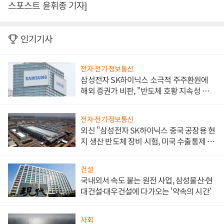
스포스트 윤휘종 기자]
인기기사
전자·전기·정보통신
삼성전자 SK하이닉스 소극적 주주환원에
해외 증권가 비판, "반도체 호황 지속성 의
문"
전자·전기·정보통신
외신 "삼성전자 SK하이닉스 중국 공장용 현
지 생산 반도체 장비 시험, 미국 수출통제 대
비"
건설
국내외서 속도 붙는 원전 사업, 삼성물산·현
대건설·대우건설에 다가오는 '약속의 시간'
사회