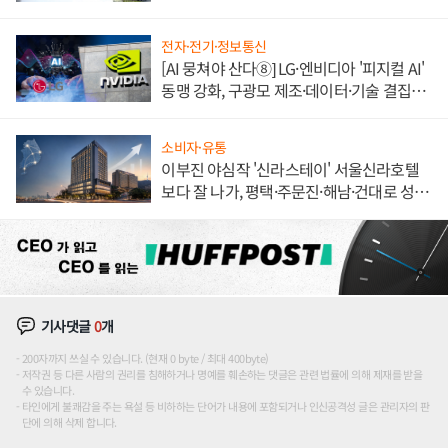
전자·전기·정보통신
[AI 뭉쳐야 산다⑧] LG·엔비디아 '피지컬 AI'
동맹 강화, 구광모 제조·데이터·기술 결집
해 종합 로보틱스 기업으로
소비자·유통
이부진 야심작 '신라스테이' 서울신라호텔
보다 잘 나가, 평택·주문진·해남·건대로 성
장판 더 넓힌다
기사댓글
0
개
200자까지 쓰실 수 있습니다. (현재 0 byte / 최대 400byte)
저작권 등 다른 사람의 권리를 침해하거나 명예를 훼손하는 댓글은 관련 법률에 의해 제재를 받을
수 있습니다.
타인에게 불쾌감을 주는 욕설 등 비하하는 단어가 내용에 포함되거나 인신공격성 글은 관리자의 판
단에 의해 삭제 합니다.