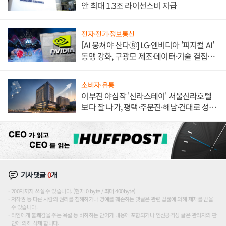
안 최대 1.3조 라이선스비 지급
전자·전기·정보통신
[AI 뭉쳐야 산다⑧] LG·엔비디아 '피지컬 AI'
동맹 강화, 구광모 제조·데이터·기술 결집
해 종합 로보틱스 기업으로
소비자·유통
이부진 야심작 '신라스테이' 서울신라호텔
보다 잘 나가, 평택·주문진·해남·건대로 성
장판 더 넓힌다
기사댓글
0
개
200자까지 쓰실 수 있습니다. (현재 0 byte / 최대 400byte)
저작권 등 다른 사람의 권리를 침해하거나 명예를 훼손하는 댓글은 관련 법률에 의해 제재를 받을
수 있습니다.
타인에게 불쾌감을 주는 욕설 등 비하하는 단어가 내용에 포함되거나 인신공격성 글은 관리자의 판
단에 의해 삭제 합니다.