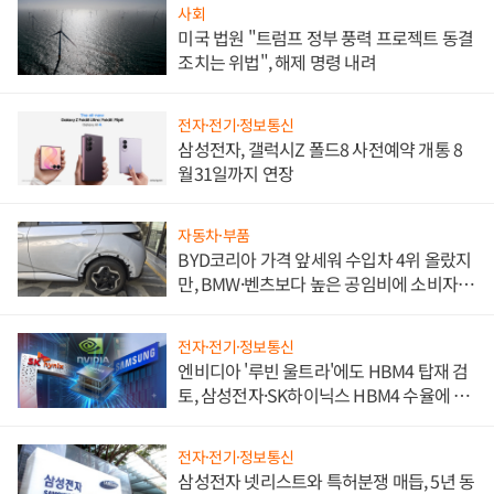
사회
미국 법원 "트럼프 정부 풍력 프로젝트 동결
조치는 위법", 해제 명령 내려
전자·전기·정보통신
삼성전자, 갤럭시Z 폴드8 사전예약 개통 8
월31일까지 연장
자동차·부품
BYD코리아 가격 앞세워 수입차 4위 올랐지
만, BMW·벤츠보다 높은 공임비에 소비자
불만 폭발
전자·전기·정보통신
엔비디아 '루빈 울트라'에도 HBM4 탑재 검
토, 삼성전자·SK하이닉스 HBM4 수율에 주
도권 갈린다
전자·전기·정보통신
삼성전자 넷리스트와 특허분쟁 매듭, 5년 동