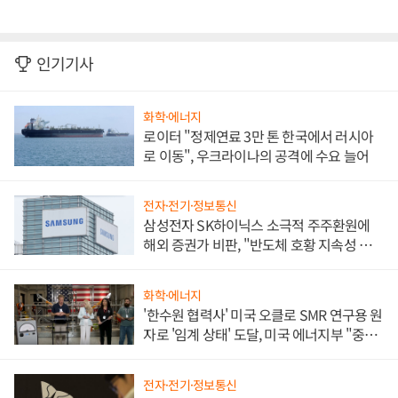
인기기사
화학·에너지
로이터 "정제연료 3만 톤 한국에서 러시아
로 이동", 우크라이나의 공격에 수요 늘어
전자·전기·정보통신
삼성전자 SK하이닉스 소극적 주주환원에
해외 증권가 비판, "반도체 호황 지속성 의
문"
화학·에너지
'한수원 협력사' 미국 오클로 SMR 연구용 원
자로 '임계 상태' 도달, 미국 에너지부 "중요
한 이정표"
전자·전기·정보통신