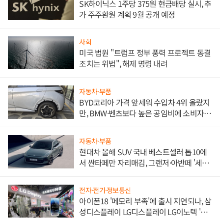
SK하이닉스 1주당 375원 현금배당 실시, 추
가 주주환원 계획 9월 공개 예정
사회
미국 법원 "트럼프 정부 풍력 프로젝트 동결
조치는 위법", 해제 명령 내려
자동차·부품
BYD코리아 가격 앞세워 수입차 4위 올랐지
만, BMW·벤츠보다 높은 공임비에 소비자
불만 폭발
자동차·부품
현대차 올해 SUV 국내 베스트셀러 톱10에
서 싼타페만 자리매김, 그랜저·아반떼 '세단
쌍끌이'로 내수 방어
전자·전기·정보통신
아이폰18 '메모리 부족'에 출시 지연되나, 삼
성디스플레이 LG디스플레이 LG이노텍 '탈