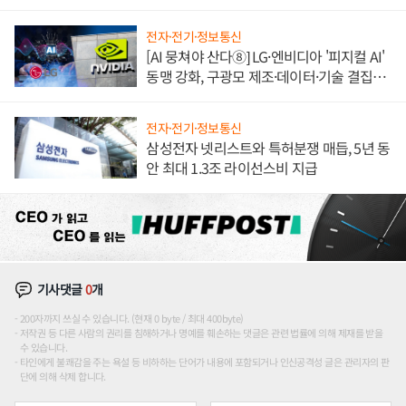
애플' 수익 다각화 속도
전자·전기·정보통신
[AI 뭉쳐야 산다⑧] LG·엔비디아 '피지컬 AI'
동맹 강화, 구광모 제조·데이터·기술 결집
해 종합 로보틱스 기업으로
전자·전기·정보통신
삼성전자 넷리스트와 특허분쟁 매듭, 5년 동
안 최대 1.3조 라이선스비 지급
기사댓글
0
개
200자까지 쓰실 수 있습니다. (현재 0 byte / 최대 400byte)
저작권 등 다른 사람의 권리를 침해하거나 명예를 훼손하는 댓글은 관련 법률에 의해 제재를 받을
수 있습니다.
타인에게 불쾌감을 주는 욕설 등 비하하는 단어가 내용에 포함되거나 인신공격성 글은 관리자의 판
단에 의해 삭제 합니다.