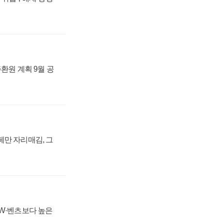
주환원 계획 9월 공
페만 자리매김, 그
MW·벤츠보다 높은