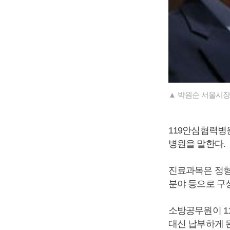
▲ 박원순 서울시장
119안심협력병
병원을 말한다.
진료과목은 정형외
분야 등으로 구
소방공무원이 1
대신 납부하게 된