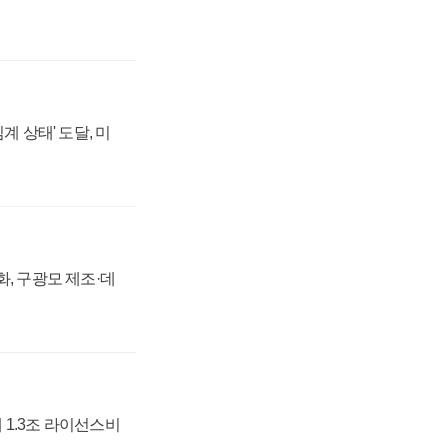
계 상태' 도달, 미
강화, 구광모 제조·데
 1.3조 라이선스비