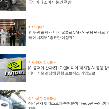
공임비에 소비자 불만 폭발
화학·에너지
'한수원 협력사' 미국 오클로 SMR 연구용 원자로 '임
국 에너지부 "중요한 이정표"
전자·전기·정보통신
[AI 뭉쳐야 산다⑧] LG·엔비디아 '피지컬 AI' 동맹 
이터·기술 결집해 종합 로보틱스 기업으로
전자·전기·정보통신
삼성전자 넷리스트와 특허분쟁 매듭, 5년 동안 최대
지급