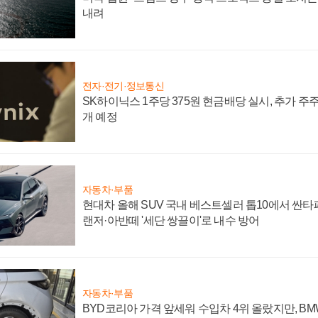
내려
전자·전기·정보통신
SK하이닉스 1주당 375원 현금배당 실시, 추가 주
개 예정
자동차·부품
현대차 올해 SUV 국내 베스트셀러 톱10에서 싼타
랜저·아반떼 '세단 쌍끌이'로 내수 방어
자동차·부품
BYD코리아 가격 앞세워 수입차 4위 올랐지만, B