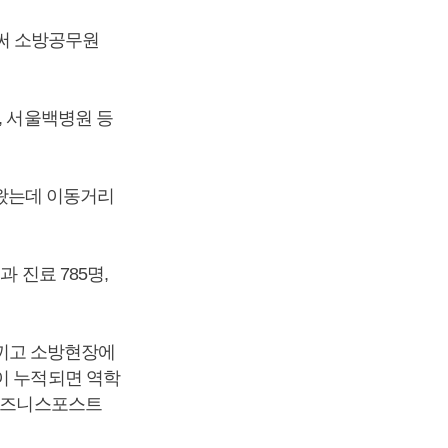
써 소방공무원
, 서울백병원 등
왔는데 이동거리
 진료 785명,
끼고 소방현장에
이 누적되면 역학
[비즈니스포스트