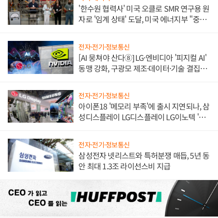
'한수원 협력사' 미국 오클로 SMR 연구용 원
자로 '임계 상태' 도달, 미국 에너지부 "중요
한 이정표"
전자·전기·정보통신
[AI 뭉쳐야 산다⑧] LG·엔비디아 '피지컬 AI'
동맹 강화, 구광모 제조·데이터·기술 결집
해 종합 로보틱스 기업으로
전자·전기·정보통신
아이폰18 '메모리 부족'에 출시 지연되나, 삼
성디스플레이 LG디스플레이 LG이노텍 '탈
애플' 수익 다각화 속도
전자·전기·정보통신
삼성전자 넷리스트와 특허분쟁 매듭, 5년 동
안 최대 1.3조 라이선스비 지급