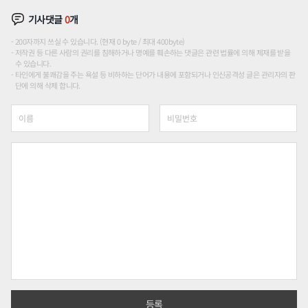
기사댓글
0
개
200자까지 쓰실 수 있습니다. (현재 0 byte / 최대 400byte)
저작권 등 다른 사람의 권리를 침해하거나 명예를 훼손하는 댓글은 관련 법률에 의해 제재를 받을
수 있습니다.
타인에게 불쾌감을 주는 욕설 등 비하하는 단어가 내용에 포함되거나 인신공격성 글은 관리자의 판
단에 의해 삭제 합니다.