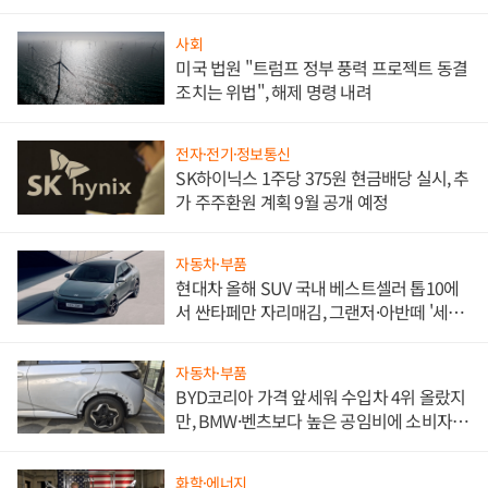
문"
사회
미국 법원 "트럼프 정부 풍력 프로젝트 동결
조치는 위법", 해제 명령 내려
전자·전기·정보통신
SK하이닉스 1주당 375원 현금배당 실시, 추
가 주주환원 계획 9월 공개 예정
자동차·부품
현대차 올해 SUV 국내 베스트셀러 톱10에
서 싼타페만 자리매김, 그랜저·아반떼 '세단
쌍끌이'로 내수 방어
자동차·부품
BYD코리아 가격 앞세워 수입차 4위 올랐지
만, BMW·벤츠보다 높은 공임비에 소비자
불만 폭발
화학·에너지