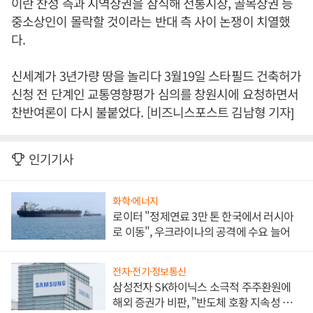
이란 찬성 측과 지역상권을 잠식해 전통시장, 골목상권 등
중소상인이 몰락할 것이라는 반대 측 사이 논쟁이 치열했
다.
신세계가 3년가량 땅을 놀리다 3월19일 스타필드 건축허가
신청 전 단계인 교통영향평가 심의를 창원시에 요청하면서
찬반여론이 다시 불붙었다. [비즈니스포스트 김남형 기자]
인기기사
화학·에너지
로이터 "정제연료 3만 톤 한국에서 러시아
로 이동", 우크라이나의 공격에 수요 늘어
전자·전기·정보통신
삼성전자 SK하이닉스 소극적 주주환원에
해외 증권가 비판, "반도체 호황 지속성 의