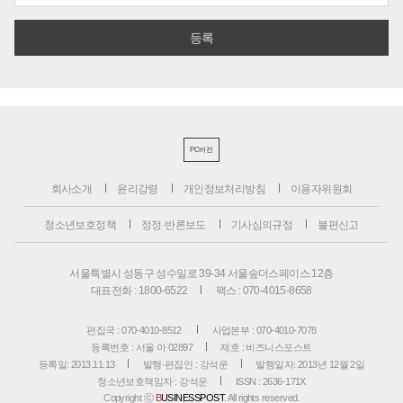
PC버전
회사소개
윤리강령
개인정보처리방침
이용자위원회
청소년보호정책
정정·반론보도
기사심의규정
불편신고
서울특별시 성동구 성수일로 39-34 서울숲더스페이스 12층
대표전화 : 1800-6522
팩스 : 070-4015-8658
편집국 : 070-4010-8512
사업본부 : 070-4010-7078
등록번호 : 서울 아 02897
제호 : 비즈니스포스트
등록일: 2013.11.13
발행·편집인 : 강석운
발행일자: 2013년 12월 2일
청소년보호책임자 : 강석운
ISSN : 2636-171X
Copyright ⓒ
B
USINESSPOST
. All rights reserved.