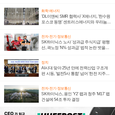
화학·에너지
'DL이앤씨 SMR 협력사' X에너지, '한수원
포스코 동맹' 센트러스에너지와 우라늄
계약 체결
전자·전기·정보통신
SK하이닉스 노사 '성과급 주식지급' 평행
선, 곽노정 'N% 성과급' 법적 논란 벗을지
주목
정치
AI시대 맞아 25년 만에 전력산업 구조개
편 시동, '발전5사 통합' 넘어 '한전 지주사'
재편론도
전자·전기·정보통신
SK하이닉스, 용인 'Y2' 팹과 청주 'M17' 팹
건설에 54조 투자 결정