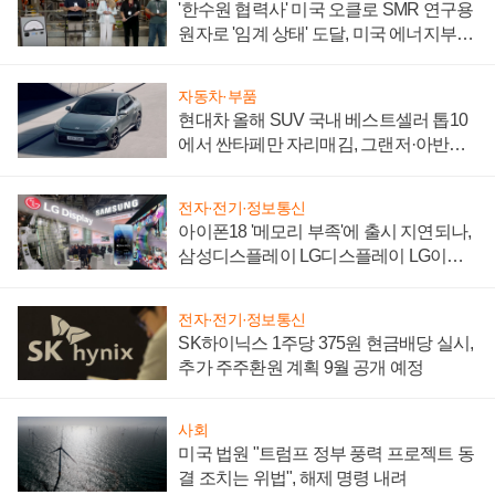
'한수원 협력사' 미국 오클로 SMR 연구용
원자로 '임계 상태' 도달, 미국 에너지부
"중요한 이정표"
자동차·부품
현대차 올해 SUV 국내 베스트셀러 톱10
에서 싼타페만 자리매김, 그랜저·아반떼
'세단 쌍끌이'로 내수 방어
전자·전기·정보통신
아이폰18 '메모리 부족'에 출시 지연되나,
삼성디스플레이 LG디스플레이 LG이노
텍 '탈애플' 수익 다각화 속도
전자·전기·정보통신
SK하이닉스 1주당 375원 현금배당 실시,
추가 주주환원 계획 9월 공개 예정
사회
미국 법원 "트럼프 정부 풍력 프로젝트 동
결 조치는 위법", 해제 명령 내려