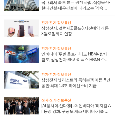
국내외서 속도 붙는 원전 사업, 삼성물산·
현대건설·대우건설에 다가오는 '약속의
시간'
전자·전기·정보통신
삼성전자, 갤럭시Z 폴드8 사전예약 개통
8월31일까지 연장
전자·전기·정보통신
엔비디아 '루빈 울트라'에도 HBM4 탑재
검토, 삼성전자·SK하이닉스 HBM4 수율
에 주도권 갈린다
전자·전기·정보통신
삼성전자 넷리스트와 특허분쟁 매듭, 5년
동안 최대 1.3조 라이선스비 지급
전자·전기·정보통신
[AI 뭉쳐야 산다⑧] LG·엔비디아 '피지컬 A
I' 동맹 강화, 구광모 제조·데이터·기술 결