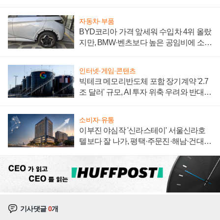
집해 종합 로보틱스 기업으로
자동차·부품
BYD코리아 가격 앞세워 수입차 4위 올랐
지만, BMW·벤츠보다 높은 공임비에 소비
자 불만 폭발
인터넷·게임·콘텐츠
빅테크 메모리반도체 포함 장기계약 '2.7
조 달러' 규모, AI 투자 위축 우려와 반대
신호
소비자·유통
이부진 야심작 '신라스테이' 서울신라호
텔보다 잘 나가, 평택·주문진·해남·건대로
성장판 더 넓힌다
기사댓글
0
개