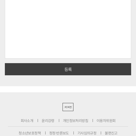
PC버전
회사소개
윤리강령
개인정보처리방침
이용자위원회
청소년보호정책
정정·반론보도
기사심의규정
불편신고