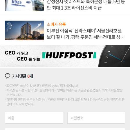
삼성전자 넷리스트와 특허분쟁 매듭, 5년 동
안 최대 1.3조 라이선스비 지급
소비자·유통
이부진 야심작 '신라스테이' 서울신라호텔
보다 잘 나가, 평택·주문진·해남·건대로 성
장판 더 넓힌다
기사댓글
0
개
200자까지 쓰실 수 있습니다. (현재 0 byte / 최대 400byte)
저작권 등 다른 사람의 권리를 침해하거나 명예를 훼손하는 댓글은 관련 법률에 의해 제재를 받을
수 있습니다.
타인에게 불쾌감을 주는 욕설 등 비하하는 단어가 내용에 포함되거나 인신공격성 글은 관리자의 판
단에 의해 삭제 합니다.