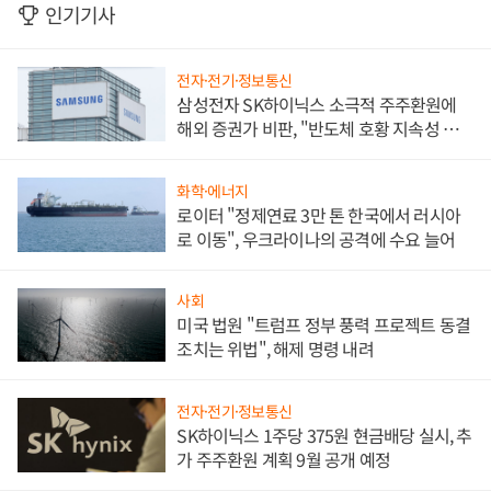
인기기사
전자·전기·정보통신
삼성전자 SK하이닉스 소극적 주주환원에
해외 증권가 비판, "반도체 호황 지속성 의
문"
화학·에너지
로이터 "정제연료 3만 톤 한국에서 러시아
로 이동", 우크라이나의 공격에 수요 늘어
사회
미국 법원 "트럼프 정부 풍력 프로젝트 동결
조치는 위법", 해제 명령 내려
전자·전기·정보통신
SK하이닉스 1주당 375원 현금배당 실시, 추
가 주주환원 계획 9월 공개 예정