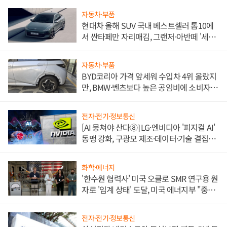
자동차·부품
현대차 올해 SUV 국내 베스트셀러 톱10에
서 싼타페만 자리매김, 그랜저·아반떼 '세단
쌍끌이'로 내수 방어
자동차·부품
BYD코리아 가격 앞세워 수입차 4위 올랐지
만, BMW·벤츠보다 높은 공임비에 소비자
불만 폭발
전자·전기·정보통신
[AI 뭉쳐야 산다⑧] LG·엔비디아 '피지컬 AI'
동맹 강화, 구광모 제조·데이터·기술 결집
해 종합 로보틱스 기업으로
화학·에너지
'한수원 협력사' 미국 오클로 SMR 연구용 원
자로 '임계 상태' 도달, 미국 에너지부 "중요
한 이정표"
전자·전기·정보통신