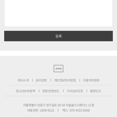
PC버전
회사소개
윤리강령
개인정보처리방침
이용자위원회
청소년보호정책
정정·반론보도
기사심의규정
불편신고
서울특별시 성동구 성수일로 39-34 서울숲더스페이스 12층
대표전화 : 1800-6522
팩스 : 070-4015-8658