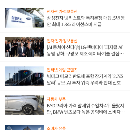
도권 갈린다
전자·전기·정보통신
삼성전자 넷리스트와 특허분쟁 매듭, 5년 동
안 최대 1.3조 라이선스비 지급
전자·전기·정보통신
[AI 뭉쳐야 산다⑧] LG·엔비디아 '피지컬 AI'
동맹 강화, 구광모 제조·데이터·기술 결집
해 종합 로보틱스 기업으로
인터넷·게임·콘텐츠
빅테크 메모리반도체 포함 장기계약 '2.7조
달러' 규모, AI 투자 위축 우려와 반대 신호
자동차·부품
BYD코리아 가격 앞세워 수입차 4위 올랐지
만, BMW·벤츠보다 높은 공임비에 소비자
불만 폭발
소비자·유통