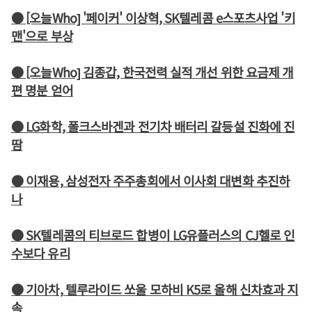
● [오늘Who] '페이커' 이상혁, SK텔레콤 e스포츠사업 '키
맨'으로 부상
● [오늘Who] 김종갑, 한국전력 실적 개선 위한 요금제 개
편 명분 얻어
● LG화학, 폴크스바겐과 전기차 배터리 갈등설 진화에 진
땀
● 이재용, 삼성전자 주주총회에서 이사회 대변화 추진하
나
● SK텔레콤의 티브로드 합병이 LG유플러스의 CJ헬로 인
수보다 유리
● 기아차, 텔루라이드 쏘울 모하비 K5로 올해 신차효과 지
속