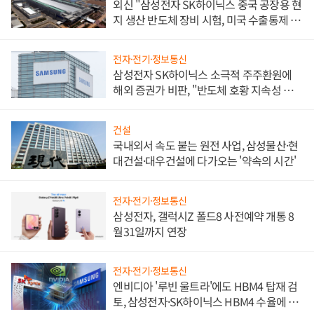
외신 "삼성전자 SK하이닉스 중국 공장용 현
지 생산 반도체 장비 시험, 미국 수출통제 대
비"
전자·전기·정보통신
삼성전자 SK하이닉스 소극적 주주환원에
해외 증권가 비판, "반도체 호황 지속성 의
문"
건설
국내외서 속도 붙는 원전 사업, 삼성물산·현
대건설·대우건설에 다가오는 '약속의 시간'
전자·전기·정보통신
삼성전자, 갤럭시Z 폴드8 사전예약 개통 8
월31일까지 연장
전자·전기·정보통신
엔비디아 '루빈 울트라'에도 HBM4 탑재 검
토, 삼성전자·SK하이닉스 HBM4 수율에 주