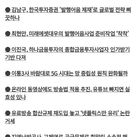
● 김남구, 한국투자증권 '발행어음 제재'로 글로벌 전략 삐
끗하나
● 최현만, 미래에셋대우의 발행어음사업 준비작업 ‘착착’
● 이진국, 하나금융투자의 종합금융투자사업자 인가받기
기반 다져
● 이통3사 바람대로 5G 시대는 망 중립성 원칙 완화될까
● 온라인 동영상에도 방송법 적용 추진, 유튜브 빠지면 실
효성 있나
● 유료방송 합산규제 재도입 놓고 ‘넷플릭스만 유리’ 논란
거세
● 지역난방공사, 고체연료 공급문제로 휘말린 소송전 해