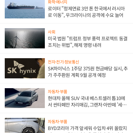
화학·에너지
로이터 "정제연료 3만 톤 한국에서 러시아
로 이동", 우크라이나의 공격에 수요 늘어
사회
미국 법원 "트럼프 정부 풍력 프로젝트 동결
조치는 위법", 해제 명령 내려
전자·전기·정보통신
SK하이닉스 1주당 375원 현금배당 실시, 추
가 주주환원 계획 9월 공개 예정
자동차·부품
현대차 올해 SUV 국내 베스트셀러 톱10에
서 싼타페만 자리매김, 그랜저·아반떼 '세단
쌍끌이'로 내수 방어
자동차·부품
BYD코리아 가격 앞세워 수입차 4위 올랐지