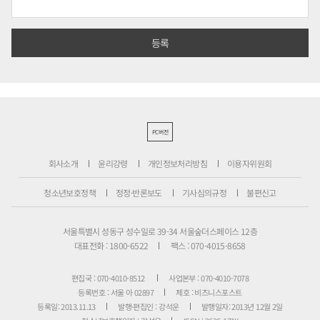
PC버전
회사소개
윤리강령
개인정보처리방침
이용자위원회
청소년보호정책
정정·반론보도
기사심의규정
불편신고
서울특별시 성동구 성수일로 39-34 서울숲더스페이스 12층
대표전화 : 1800-6522
팩스 : 070-4015-8658
편집국 : 070-4010-8512
사업본부 : 070-4010-7078
등록번호 : 서울 아 02897
제호 : 비즈니스포스트
등록일: 2013.11.13
발행·편집인 : 강석운
발행일자: 2013년 12월 2일