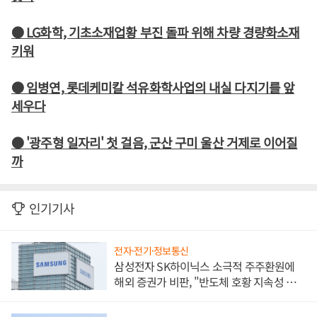
● LG화학, 기초소재업황 부진 돌파 위해 차량 경량화소재
키워
● 임병연, 롯데케미칼 석유화학사업의 내실 다지기를 앞
세우다
● '광주형 일자리' 첫 걸음, 군산 구미 울산 거제로 이어질
까
인기기사
전자·전기·정보통신
삼성전자 SK하이닉스 소극적 주주환원에
해외 증권가 비판, "반도체 호황 지속성 의
문"