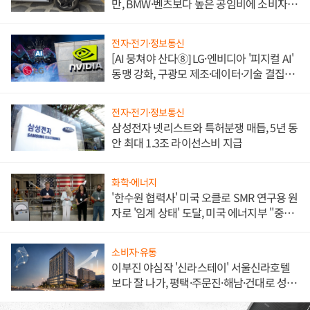
만, BMW·벤츠보다 높은 공임비에 소비자
불만 폭발
전자·전기·정보통신
[AI 뭉쳐야 산다⑧] LG·엔비디아 '피지컬 AI'
동맹 강화, 구광모 제조·데이터·기술 결집
해 종합 로보틱스 기업으로
전자·전기·정보통신
삼성전자 넷리스트와 특허분쟁 매듭, 5년 동
안 최대 1.3조 라이선스비 지급
화학·에너지
'한수원 협력사' 미국 오클로 SMR 연구용 원
자로 '임계 상태' 도달, 미국 에너지부 "중요
한 이정표"
소비자·유통
이부진 야심작 '신라스테이' 서울신라호텔
보다 잘 나가, 평택·주문진·해남·건대로 성
장판 더 넓힌다