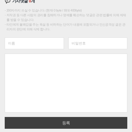
기사댓글
0
개
200자까지 쓰실 수 있습니다. (현재 0 byte / 최대 400byte)
저작권 등 다른 사람의 권리를 침해하거나 명예를 훼손하는 댓글은 관련 법률에 의해 제재
를 받을 수 있습니다.
타인에게 불쾌감을 주는 욕설 등 비하하는 단어가 내용에 포함되거나 인신공격성 글은 관
리자의 판단에 의해 삭제 합니다.