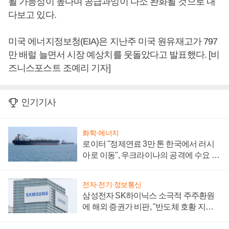
될 가능성이 높다며 공급과잉이 다소 완화될 것으로 내
다보고 있다.
미국 에너지정보청(EIA)은 지난주 미국 원유재고가 797
만 배럴 늘면서 시장 예상치를 웃돌았다고 발표했다. [비
즈니스포스트 조예리 기자]
인기기사
화학·에너지
로이터 "정제연료 3만 톤 한국에서 러시
아로 이동", 우크라이나의 공격에 수요 늘
어
전자·전기·정보통신
삼성전자 SK하이닉스 소극적 주주환원
에 해외 증권가 비판, "반도체 호황 지속
성 의문"