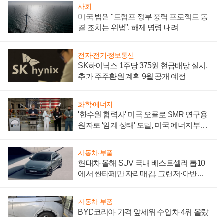
사회
미국 법원 "트럼프 정부 풍력 프로젝트 동
결 조치는 위법", 해제 명령 내려
전자·전기·정보통신
SK하이닉스 1주당 375원 현금배당 실시,
추가 주주환원 계획 9월 공개 예정
화학·에너지
'한수원 협력사' 미국 오클로 SMR 연구용
원자로 '임계 상태' 도달, 미국 에너지부
"중요한 이정표"
자동차·부품
현대차 올해 SUV 국내 베스트셀러 톱10
에서 싼타페만 자리매김, 그랜저·아반떼
'세단 쌍끌이'로 내수 방어
자동차·부품
BYD코리아 가격 앞세워 수입차 4위 올랐