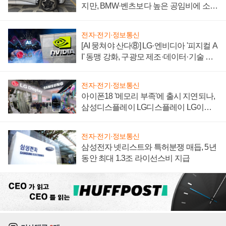
지만, BMW·벤츠보다 높은 공임비에 소비
자 불만 폭발
전자·전기·정보통신
[AI 뭉쳐야 산다⑧] LG·엔비디아 '피지컬 A
I' 동맹 강화, 구광모 제조·데이터·기술 결
집해 종합 로보틱스 기업으로
전자·전기·정보통신
아이폰18 '메모리 부족'에 출시 지연되나,
삼성디스플레이 LG디스플레이 LG이노
텍 '탈애플' 수익 다각화 속도
전자·전기·정보통신
삼성전자 넷리스트와 특허분쟁 매듭, 5년
동안 최대 1.3조 라이선스비 지급