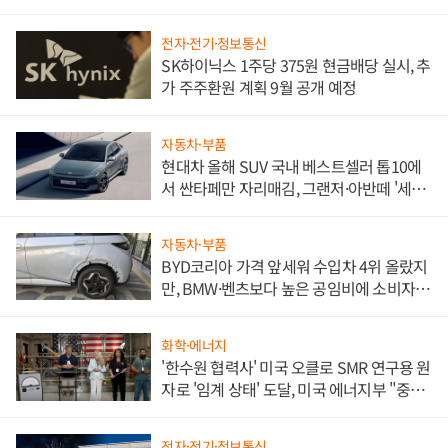
전자·전기·정보통신
SK하이닉스 1주당 375원 현금배당 실시, 추
가 주주환원 계획 9월 공개 예정
자동차·부품
현대차 올해 SUV 국내 베스트셀러 톱10에
서 싼타페만 자리매김, 그랜저·아반떼 '세단
쌍끌이'로 내수 방어
자동차·부품
BYD코리아 가격 앞세워 수입차 4위 올랐지
만, BMW·벤츠보다 높은 공임비에 소비자
불만 폭발
화학·에너지
'한수원 협력사' 미국 오클로 SMR 연구용 원
자로 '임계 상태' 도달, 미국 에너지부 "중요
한 이정표"
전자·전기·정보통신