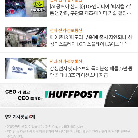
[AI 뭉쳐야 산다⑧] LG·엔비디아 '피지컬 AI'
동맹 강화, 구광모 제조·데이터·기술 결집
해 종합 로보틱스 기업으로
전자·전기·정보통신
아이폰18 '메모리 부족'에 출시 지연되나, 삼
성디스플레이 LG디스플레이 LG이노텍 '탈
애플' 수익 다각화 속도
전자·전기·정보통신
삼성전자 넷리스트와 특허분쟁 매듭, 5년 동
안 최대 1.3조 라이선스비 지급
기사댓글
0
개
200자까지 쓰실 수 있습니다. (현재 0 byte / 최대 400byte)
저작권 등 다른 사람의 권리를 침해하거나 명예를 훼손하는 댓글은 관련 법률에 의해 제재를 받을
수 있습니다.