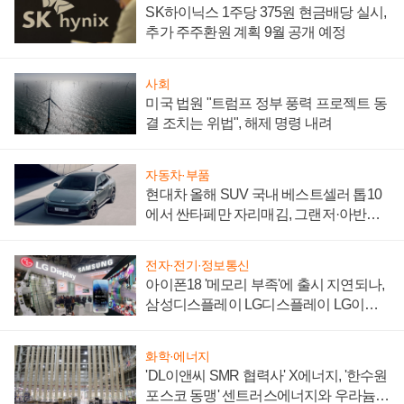
SK하이닉스 1주당 375원 현금배당 실시,
추가 주주환원 계획 9월 공개 예정
사회
미국 법원 "트럼프 정부 풍력 프로젝트 동
결 조치는 위법", 해제 명령 내려
자동차·부품
현대차 올해 SUV 국내 베스트셀러 톱10
에서 싼타페만 자리매김, 그랜저·아반떼
'세단 쌍끌이'로 내수 방어
전자·전기·정보통신
아이폰18 '메모리 부족'에 출시 지연되나,
삼성디스플레이 LG디스플레이 LG이노
텍 '탈애플' 수익 다각화 속도
화학·에너지
'DL이앤씨 SMR 협력사' X에너지, '한수원
포스코 동맹' 센트러스에너지와 우라늄