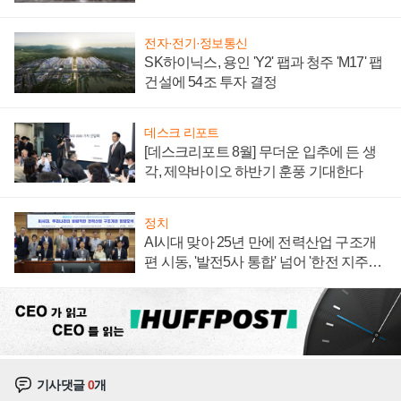
계약 체결
전자·전기·정보통신
SK하이닉스, 용인 'Y2' 팹과 청주 'M17' 팹
건설에 54조 투자 결정
데스크 리포트
[데스크리포트 8월] 무더운 입추에 든 생
각, 제약바이오 하반기 훈풍 기대한다
정치
AI시대 맞아 25년 만에 전력산업 구조개
편 시동, '발전5사 통합' 넘어 '한전 지주사'
재편론도
기사댓글
0
개