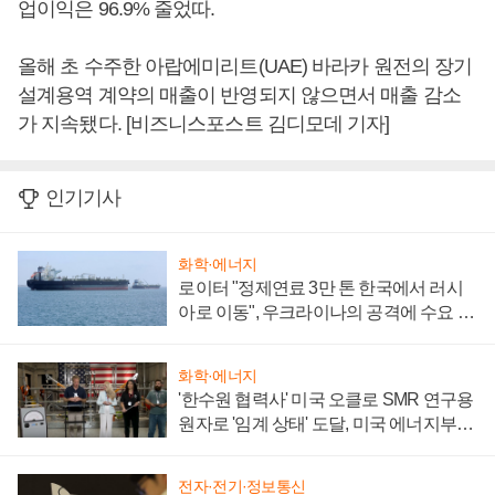
업이익은 96.9% 줄었따.
올해 초 수주한 아랍에미리트(UAE) 바라카 원전의 장기
설계용역 계약의 매출이 반영되지 않으면서 매출 감소
가 지속됐다. [비즈니스포스트 김디모데 기자]
인기기사
화학·에너지
로이터 "정제연료 3만 톤 한국에서 러시
아로 이동", 우크라이나의 공격에 수요 늘
어
화학·에너지
'한수원 협력사' 미국 오클로 SMR 연구용
원자로 '임계 상태' 도달, 미국 에너지부
"중요한 이정표"
전자·전기·정보통신