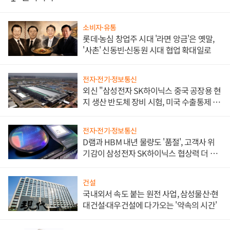
소비자·유통
롯데·농심 창업주 시대 '라면 앙금'은 옛말,
'사촌' 신동빈·신동원 시대 협업 확대일로
전자·전기·정보통신
외신 "삼성전자 SK하이닉스 중국 공장용 현
지 생산 반도체 장비 시험, 미국 수출통제 대
비"
전자·전기·정보통신
D램과 HBM 내년 물량도 '품절', 고객사 위
기감이 삼성전자 SK하이닉스 협상력 더 키
워
건설
국내외서 속도 붙는 원전 사업, 삼성물산·현
대건설·대우건설에 다가오는 '약속의 시간'