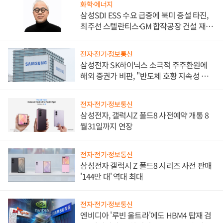
화학·에너지
삼성SDI ESS 수요 급증에 북미 증설 타진,
최주선 스텔란티스·GM 합작공장 건설 재추
진하나
전자·전기·정보통신
삼성전자 SK하이닉스 소극적 주주환원에
해외 증권가 비판, "반도체 호황 지속성 의
문"
전자·전기·정보통신
삼성전자, 갤럭시Z 폴드8 사전예약 개통 8
월31일까지 연장
전자·전기·정보통신
삼성전자 갤럭시 Z 폴드8 시리즈 사전 판매
'144만 대' 역대 최대
전자·전기·정보통신
엔비디아 '루빈 울트라'에도 HBM4 탑재 검