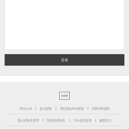
PC버전
회사소개
윤리강령
개인정보처리방침
이용자위원회
청소년보호정책
정정·반론보도
기사심의규정
불편신고