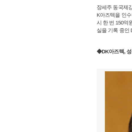
장세주 동국제강 
K아즈텍을 인수
시 한 번 150
실을 기록 중인
◆DK아즈텍, 